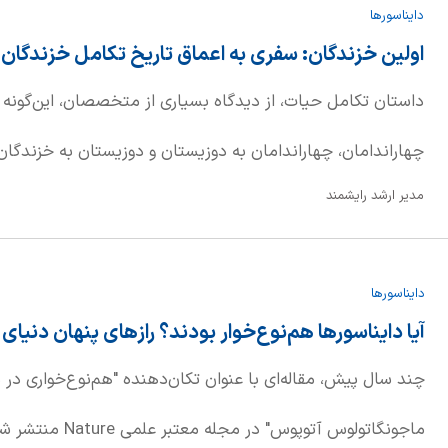
دایناسورها
جانور را جد اولیه "خرگوش کوهی" (rax
اولین خزندگان: سفری به اعماق تاریخ تکامل خزندگان
در سال 1876، نام "هیراکوتیریوم" را بر آن نهاد که در زبان
داستان تکامل حیات، از دیدگاه بسیاری از متخصصان، این‌گونه 
خرگوش کوهی" است.
چهاراندامان، چهاراندامان به دوزیستان و دوزیستان به خزندگان 
مدیر ارشد رایشمند
ساده‌سازی بزرگ است، چرا که برای مثال، ماهی‌ها، چهاراندامان،
میلیون سال در کنار هم وجود داشته‌اند. اما این روایت، برای اه
دایناسورها
بسیاری از علاقه‌مندان به حیات ماقبل تاریخ، آخرین حلقه این زنج
آیا دایناسورها هم‌نوع‌خوار بودند؟ رازهای پنهان دنیای
است، چرا که دایناسورها، پتروسورها و خزندگان دریایی دوران مز
چند سال پیش، مقاله‌ای با عنوان تکان‌دهنده "هم‌نوع‌خواری در 
اجدادی منشأ گرفته‌اند.
ماجونگاتولوس آتوپوس