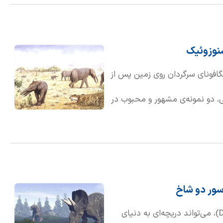
نوزوئیک
مگافونای سرگردان روی زمین پس از
ی، دو نمونه‌ی مشهور و محبوب در
عاج‌های بیل‌مانند و گومفوتریوم،
سور دو شاخ
مطالعه دایناسورهای شاخ‌دار، مانند دایسراتوپس (Diceratops)، می‌تواند دریچه‌ای به دنیای