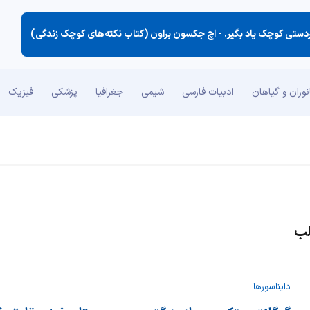
دستی كوچك یاد بگیر. -
اچ جکسون براون (کتاب نکته‌های کوچک زندگی)
وران و گیاهان
ادبیات فارسی
شیمی
جغرافیا
پزشکی
فیزیک
لب
دایناسورها