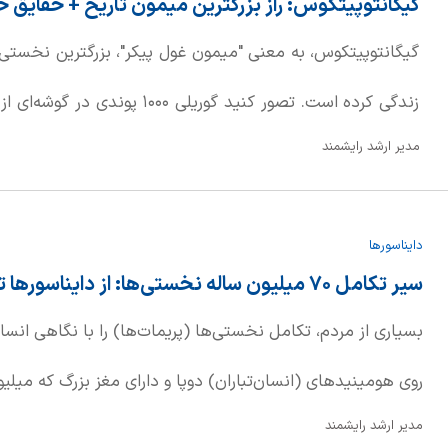
گیگانتوپیتکوس: راز بزرگترین میمون تاریخ + حقایق خ
گیگانتوپیتکوس، به معنی "میمون غول پیکر"، بزرگترین نخستی‌
زندگی کرده است. تصور کنید گوریلی ۰
مدیر ارشد رایشمند
این موجود باستانی، گرچه به اندازه کینگ کونگ افسانه‌ای ن
معمولی بزرگتر و سنگین‌تر بود.
دایناسورها
سیر تکامل ۷۰ میلیون ساله نخستی‌ها: از دایناسورها تا انسان
بسیاری از مردم، تکامل نخستی‌ها (پریمات‌ها) را با نگاهی انسا
روی هومینیدهای (انسان‌تباران) دوپا و دارای مغز بزرگ که میل
مدیر ارشد رایشمند
آفریقا زندگی می‌کردند، تمرکز دارند. اما واقعیت این است که نخ