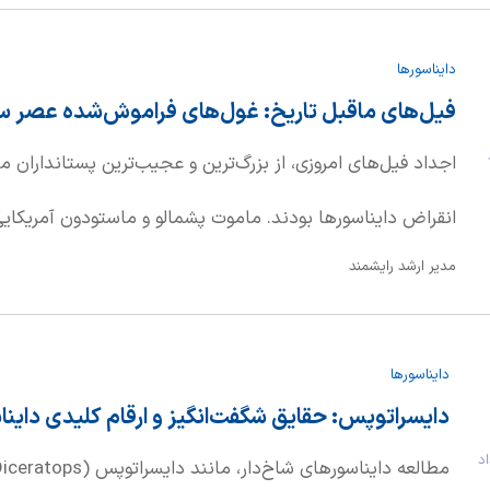
قدرتمندی محسوب می‌شد.
دایناسورها
فیل‌های ماقبل تاریخ: غول‌های فراموش‌شده عصر س
د
اجداد فیل‌های امروزی، از بزرگ‌ترین و عجیب‌ترین پستانداران 
انقراض دایناسورها بودند. ماموت پشمالو و ماستودون آمریکای
مدیر ارشد رایشمند
بین این جانوران هستند. اما نام‌های دیگری مانند آمبلودون با 
کمتر به گوش خورده‌اند.
دایناسورها
دایسراتوپس: حقایق شگفت‌انگیز و ارقام کلیدی داینا
خرداد