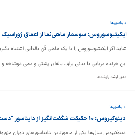
بزرگ‌جثه که نه تنها شامل انسان و هومینیدها، بلکه میمون‌ها، کپ
دایناسورها
شب‌دوست‌ها (تارسیرها) نیز می‌شوند – تاریخ تکاملی بسیار عمی
ایکیتیوسوروس: سوسمار ماهی‌نما از اعماق ژوراسیک
دایناسورها برمی‌گردد.
شاید اگر ایکیتیوسوروس را با یک ماهی تُن باله‌آبی اشتباه بگ
این خزنده دریایی با بدنی براق، باله‌ای پشتی و دمی دوشاخه 
مدیر ارشد رایشمند
شگفت‌انگیزی به ماهی‌ها داشت. این تشابه، نمونه‌ای از فرگشت 
موجودات غیرمرتبط که در محیط‌های مشابه زندگی می‌کنند، وی
دایناسورها
می‌کنند.
دینوکیروس: 10 حقیقت شگفت‌انگیز از دایناسور "دست وحشتناک"!
ر
دینوکیروس سال‌ها یکی از مرموزترین دایناسورهای دوران مزوزو