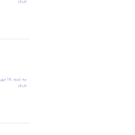
1404
سه شنبه, 15 مهر
1404