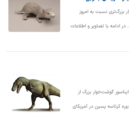
ر بزرگ‌تری نسبت به امروز
 در ادامه با تصاویر و اطلاعات
، از آلفادون تا زیگوماتوروس،
نده" یک دایناسور گوشت‌خوار بزرگ از
میلیون سال پیش در دوره کرتاسه پسین در آمریکای
شمالی زندگی می‌کرد. با طولی در حدود ۹ متر و وزنی بین ۲ تا ۳ تن، این دایناسور شکارچی