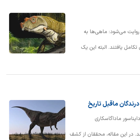
Hy)، پستانداری کوچک با سم، تصور کرد. به همین دلیل،
 یونانی به معنای "پستاندار شبیه
روایت می‌شود: ماهی‌ها به
تکامل یافتند. البته این یک
 دوزیستان و خزندگان برای ده‌ها
داف ما کافی خواهد بود. برای
یره از اهمیت ویژه‌ای برخوردار
 درندگان ماقبل تاریخ
وزوئیک، همگی از خزندگان
دایناسور ماداگاسکاری
" در مجله معتبر علمی Nature منتشر شد. در این مقاله، محققان از کشف