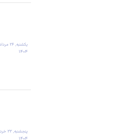
يكشنبه, 26 مردا
1404
پنجشنبه, 22 
1404