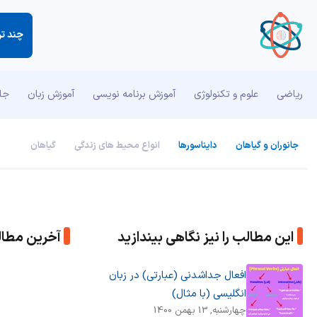
چند تر
ریاضی
علوم و تکنولوژی
آموزش برنامه نویسی
آموزش زبان
جان
جانوران و گیاهان
دایناسورها
انواع محیط های زندگی
گیاهان
این مطالب را نیز نگاهی بیندازید
آخرین مطا
افعال جداشدنی (عبارتی) در زبان
انگلیسی (با مثال)
چهارشنبه, 13 بهمن 1400