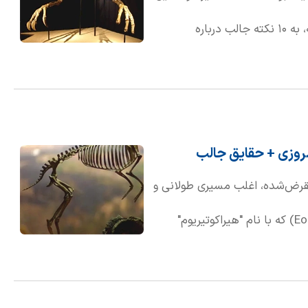
جدید، پرده از رازهای این موجود شگفت‌انگیز برداشت. در ادامه، به ۱۰ نکته جالب درباره
روزی + حقایق جالب
منقرض‌شده، اغلب مسیری طولانی و
پر فراز و نشیب است. "اسب سپیده‌دم" یا "ائوهیپوس" (Eohippus) که با نام "هیراکوتیریوم"
ز این چالش است. این اسب ماقبل تاریخ
دهم، توصیف شد. او به اشتباه این