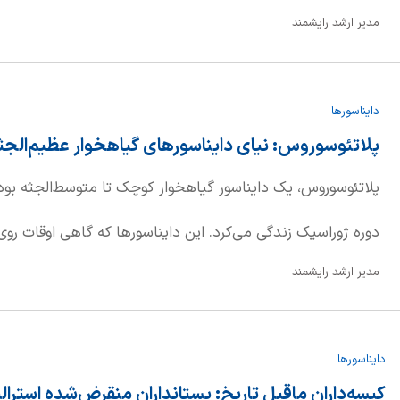
مدیر ارشد رایشمند
استخوان‌های مختلف ماجونگاتولوس خبر دادند که آثار گازگرفتگی
دایناسورها
فوتی و یک تنی، از همنوعان خود تغذیه می‌کرده است؛ یا برای تف
پلاتئوسوروس: نیای دایناسورهای گیاهخوار عظیم‌الجث
پلاتئوسوروس، یک دایناسور گیاهخوار کوچک تا متوسط‌الجثه بود ک
دوره ژوراسیک زندگی می‌کرد. این دایناسورها که گاهی اوقات روی د
مدیر ارشد رایشمند
برای سوروپودها و تیتانوسورهای غول‌پیکر در دوران مزوزوئیک 
دایناسورها
کیسه‌داران ماقبل تاریخ: پستانداران منقرض‌شده استرالی