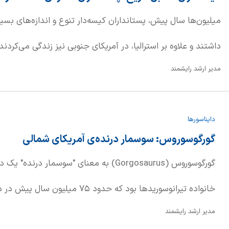
میلیون‌ها سال پیش، پستانداران کیسه‌دار تنوع و اندازه‌های بسیا
داشتند و علاوه بر استرالیا، در آمریکای جنوبی نیز زندگی می‌کردند.
مدیر ارشد رایشمند
دقیق بیش از دوازده گونه منقرض‌شده یا ماقبل تاریخ این موجودات
آشنا خواهید شد.
دایناسورها
گورگوسوروس: سوسمار درنده‌ی آمریکای شمالی
گورگوسوروس (Gorgosaurus) به معنای "سوسمار در
خانواده تیرانوسوریدها بود که حدود ۷۵ 
مدیر ارشد رایشمند