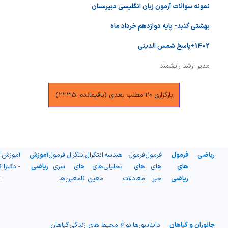
نمونه سوالات آزمون زبان انگلیسی دبیرستان
بهشتی گنبد- پایه دوازدهم خرداد ماه
1402+پاسخ شمس الدینی
مدیر ارشد رایشمند
بارگزاری 20 مطلب بعدی (باقیمانده: 2235)
ریاضی
فرمول
فرمول
فرمول
هندسه
انتگرال
انتگرال
فرمول
آموزش
آموزش
آ
های
های
های
تحلیلی
های
های
سری
ریاضی
- دکترا
ک
ریاضی
جبر
معادلات
معین
نامعین
ها
ا
جانوران و گیاهان
دایناسورها
انواع محیط های زندگی
گیاهان