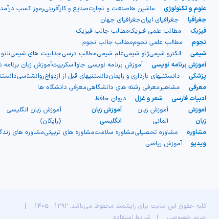
علوم و تکنولوژی
ماشین ها
صنعت و تجارت
صنایع و کارآفرینی
رموز کسب درآمد
جغرافیا
جغرافیای ایران
جغرافیای جهان
فیزیک
مطالب علمی فیزیک
مطالب جالب فیزیک
نجوم
مطالب علمی نجوم
مطالب جالب نجوم
شیمی
الکترو شیمی
ژئو شیمی
علم شیمی
مطالب درسی
جذابیت های شیمی
نانو
آموزش برنامه نویسی
آموزش برنامه نویسی جاوااسکریپت
آموزش زبان برنامه 
پزشکی
دانستنیهای بارداری و زایمان
دانستنیهای قبل از ازدواج
روانشناسی
دانست
معرفی
مشاهیر
معرفی رشته های دانشگاهی
معرفی دانشگاه ها
ادبیات فارسی
شعر و غزل
دیوان حافظ
آموزش
آموزش زبان
آموزش زبان
آموزش زبان انگلیسی
زبان
آلمانی
انگلیسی
(رایگان)
مشاوره
مشاوره تحصیلی
مشاوره سلامت
مشاوره های تربیتی
مشاوره های زند
ویدیو
آموزش ریاضی
کلیه حقوق این سایت برای رایشمند محفوظ می‌باشد. 1392 - 1405
|
حریم خصوصی
|
شرایط استفاده