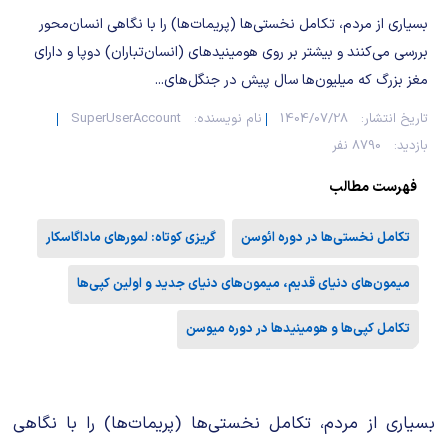
شیمی آلی
دندانپزشکی
رویدادهای ریاضی (کنفرانس و سمینارهای ریاضی)
بسیاری از مردم، تکامل نخستی‌ها (پریمات‌ها) را با نگاهی انسان‌محور
بررسی می‌کنند و بیشتر بر روی هومینیدهای (انسان‌تباران) دوپا و دارای
روانپزشکی
صلاح های شیمیایی
مغز بزرگ که میلیون‌ها سال پیش در جنگل‌های...
طب سنتی
مطالب جالب شیمی
تاریخ انتشار:
1404/07/28
نام نویسنده:
SuperUserAccount
بازدید:
8790 نفر
گیاهان دارویی
بمب های شیمیایی
فهرست مطالب
شیمی عمومی
تکامل نخستی‌ها در دوره ائوسن
گریزی کوتاه: لمورهای ماداگاسکار
شیمی سبز
میمون‌های دنیای قدیم، میمون‌های دنیای جدید و اولین کپی‌ها
تکامل کپی‌ها و هومینیدها در دوره میوسن
بسیاری از مردم، تکامل نخستی‌ها (پریمات‌ها) را با نگاهی