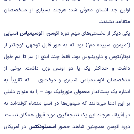
اولین جد انسان معرفی شد؛ هرچند بسیاری از متخصصان
متقاعد نشدند.
یکی دیگر از نخستی‌های مهم دوره ائوسن،
ائوسیمیاس
آسیایی
("میمون سپیده دم") بود که به طور قابل توجهی کوچکتر از
نوتارکتوس و داروینیوس بود، فقط چند اینچ از سر تا دم طول
داشت و حداکثر یک یا دو اونس وزن داشت. برخی از
متخصصان ائوسیمیاس شب‌زی و درخت‌زی – که تقریباً به
اندازه یک پستاندار معمولی مزوزوئیک بود – را به عنوان دلیلی
بر این ادعا می‌دانند که میمون‌ها در آسیا منشاء گرفته‌اند نه
در آفریقا، هرچند این یک نتیجه‌گیری مورد قبول همگان نیست.
دوره ائوسن همچنین شاهد حضور
اسمیلودکتس
در آمریکای