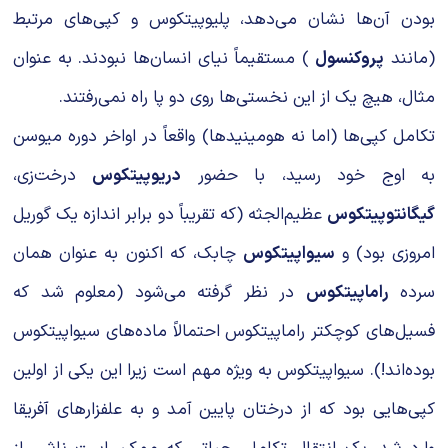
بودن آن‌ها نشان می‌دهد، پلیوپیتکوس و کپی‌های مرتبط
(مانند
پروکنسول
) مستقیماً نیای انسان‌ها نبودند. به عنوان
مثال، هیچ یک از این نخستی‌ها روی دو پا راه نمی‌رفتند.
تکامل کپی‌ها (اما نه هومینیدها) واقعاً در اواخر دوره میوسن
به اوج خود رسید، با حضور
دریوپیتکوس
درخت‌زی،
گیگانتوپیتکوس
عظیم‌الجثه (که تقریباً دو برابر اندازه یک گوریل
امروزی بود) و
سیواپیتکوس
چابک، که اکنون به عنوان همان
سرده
راماپیتکوس
در نظر گرفته می‌شود (معلوم شد که
فسیل‌های کوچکتر راماپیتکوس احتمالاً ماده‌های سیواپیتکوس
بوده‌اند!). سیواپیتکوس به ویژه مهم است زیرا این یکی از اولین
کپی‌هایی بود که از درختان پایین آمد و به علفزارهای آفریقا