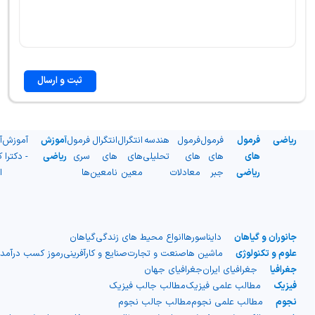
ثبت و ارسال
ریاضی
فرمول
فرمول
فرمول
هندسه
انتگرال
انتگرال
فرمول
آموزش
آموزش
آ
های
های
های
تحلیلی
های
های
سری
ریاضی
- دکترا
ک
ریاضی
جبر
معادلات
معین
نامعین
ها
ا
جانوران و گیاهان
دایناسورها
انواع محیط های زندگی
گیاهان
علوم و تکنولوژی
ماشین ها
صنعت و تجارت
صنایع و کارآفرینی
رموز کسب درآمد
جغرافیا
جغرافیای ایران
جغرافیای جهان
فیزیک
مطالب علمی فیزیک
مطالب جالب فیزیک
نجوم
مطالب علمی نجوم
مطالب جالب نجوم