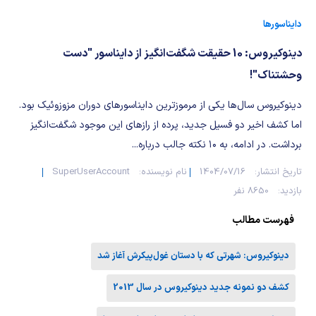
شیمی آلی
دندانپزشکی
رویدادهای ریاضی (کنفرانس و سمینارهای ریاضی)
دایناسورها
روانپزشکی
صلاح های شیمیایی
دینوکیروس: 10 حقیقت شگفت‌انگیز از دایناسور "دست
طب سنتی
مطالب جالب شیمی
وحشتناک"!
دینوکیروس سال‌ها یکی از مرموزترین دایناسورهای دوران مزوزوئیک بود.
گیاهان دارویی
بمب های شیمیایی
اما کشف اخیر دو فسیل جدید، پرده از رازهای این موجود شگفت‌انگیز
برداشت. در ادامه، به ۱۰ نکته جالب درباره...
شیمی عمومی
تاریخ انتشار:
1404/07/16
نام نویسنده:
SuperUserAccount
شیمی سبز
بازدید:
8650 نفر
فهرست مطالب
دینوکیروس: شهرتی که با دستان غول‌پیکرش آغاز شد
کشف دو نمونه جدید دینوکیروس در سال 2013