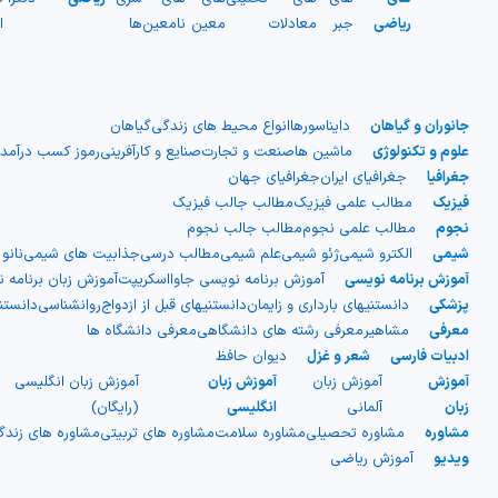
ریاضی
جبر
معادلات
معین
نامعین
ها
ا
جانوران و گیاهان
دایناسورها
انواع محیط های زندگی
گیاهان
علوم و تکنولوژی
ماشین ها
صنعت و تجارت
صنایع و کارآفرینی
رموز کسب درآمد
جغرافیا
جغرافیای ایران
جغرافیای جهان
فیزیک
مطالب علمی فیزیک
مطالب جالب فیزیک
نجوم
مطالب علمی نجوم
مطالب جالب نجوم
شیمی
الکترو شیمی
ژئو شیمی
علم شیمی
مطالب درسی
جذابیت های شیمی
نانو
آموزش برنامه نویسی
آموزش برنامه نویسی جاوااسکریپت
آموزش زبان برنامه 
پزشکی
دانستنیهای بارداری و زایمان
دانستنیهای قبل از ازدواج
روانشناسی
دانست
معرفی
مشاهیر
معرفی رشته های دانشگاهی
معرفی دانشگاه ها
ادبیات فارسی
شعر و غزل
دیوان حافظ
آموزش
آموزش زبان
آموزش زبان
آموزش زبان انگلیسی
زبان
آلمانی
انگلیسی
(رایگان)
مشاوره
مشاوره تحصیلی
مشاوره سلامت
مشاوره های تربیتی
مشاوره های زند
ویدیو
آموزش ریاضی