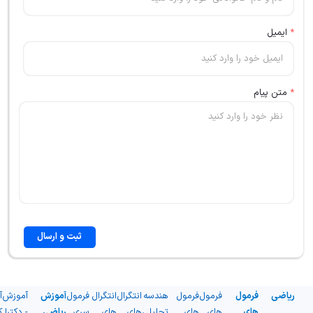
*
ایمیل
*
متن پیام
ثبت و ارسال
ریاضی
فرمول
فرمول
فرمول
هندسه
انتگرال
انتگرال
فرمول
آموزش
آموزش
آ
های
های
های
تحلیلی
های
های
سری
ریاضی
- دکترا
ک