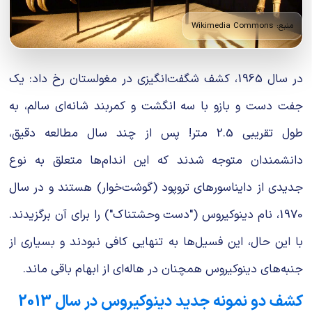
منبع: Wikimedia Commons
در سال 1965، کشف شگفت‌انگیزی در مغولستان رخ داد: یک
جفت دست و بازو با سه انگشت و کمربند شانه‌ای سالم، به
طول تقریبی 2.5 متر! پس از چند سال مطالعه دقیق،
دانشمندان متوجه شدند که این اندام‌ها متعلق به نوع
جدیدی از دایناسورهای تروپود (گوشت‌خوار) هستند و در سال
1970، نام دینوکیروس ("دست وحشتناک") را برای آن برگزیدند.
با این حال، این فسیل‌ها به تنهایی کافی نبودند و بسیاری از
جنبه‌های دینوکیروس همچنان در هاله‌ای از ابهام باقی ماند.
کشف دو نمونه جدید دینوکیروس در سال 2013