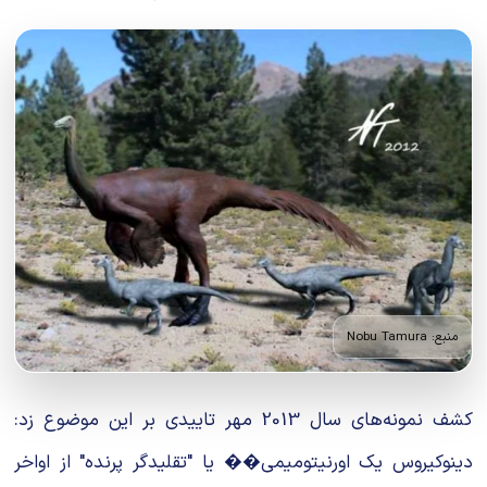
منبع: Nobu Tamura
کشف نمونه‌های سال 2013 مهر تاییدی بر این موضوع زد:
دینوکیروس یک اورنیتومیمی�� یا "تقلیدگر پرنده" از اواخر