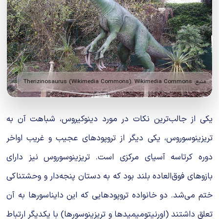
منبع: Therizinosaurus (Wikimedia Commons). Wikimedia Commons
یکی از جالب‌ترین نکات در مورد دینوکیروس، شباهت آن به
تریزینوسوروس، یکی دیگر از تروپودهای عجیب و غریب اواخر
دوره کرتاسه آسیای مرکزی است. تریزینوسوروس نیز دارای
بازوهای فوق‌العاده بلند بود که به دستان پنجه‌دار و وحشتناکی
ختم می‌شد. دو خانواده تروپودهایی که این دایناسورها به آن
تعلق داشتند (اورنیتومیمیدها و تریزینوسورها) با یکدیگر ارتباط