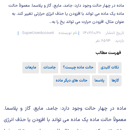
شیمی آلی
دندانپزشکی
رویدادهای ریاضی (کنفرانس و سمینارهای ریاضی)
ماده در چهار حالت وجود دارد: جامد، مایع، گاز و پلاسما. معمولاً حالت
ماده یک ماده می تواند با افزودن یا حذف انرژی حرارتی تغییر کند. به
روانپزشکی
صلاح های شیمیایی
عنوان مثال، افزودن حرارت می تواند یخ را به...
طب سنتی
مطالب جالب شیمی
تاریخ انتشار:
1403/10/30
نام نویسنده:
SuperUserAccount
بازدید:
6594 نفر
گیاهان دارویی
بمب های شیمیایی
فهرست مطالب
شیمی عمومی
نکات کلیدی
حالت ماده چیست؟
جامدات
مایعات
شیمی سبز
گازها
پلاسما
حالت های دیگر ماده
ماده در چهار حالت وجود دارد: جامد، مایع، گاز و پلاسما.
معمولاً حالت ماده یک ماده می تواند با افزودن یا حذف انرژی