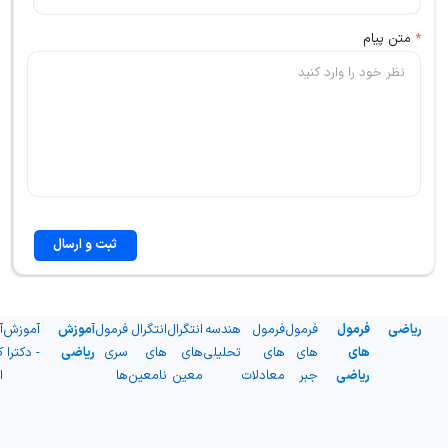
*
متن پیام
ثبت و ارسال
ریاضی
فرمول
فرمول
فرمول
هندسه
انتگرال
انتگرال
فرمول
آموزش
آموزش
آ
های
های
های
تحلیلی
های
های
سری
ریاضی
- دکترا
ک
ریاضی
جبر
معادلات
معین
نامعین
ها
ا