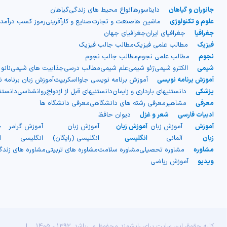
جانوران و گیاهان
دایناسورها
انواع محیط های زندگی
گیاهان
علوم و تکنولوژی
ماشین ها
صنعت و تجارت
صنایع و کارآفرینی
رموز کسب درآمد
جغرافیا
جغرافیای ایران
جغرافیای جهان
فیزیک
مطالب علمی فیزیک
مطالب جالب فیزیک
نجوم
مطالب علمی نجوم
مطالب جالب نجوم
شیمی
الکترو شیمی
ژئو شیمی
علم شیمی
مطالب درسی
جذابیت های شیمی
نانو
آموزش برنامه نویسی
آموزش برنامه نویسی جاوااسکریپت
آموزش زبان برنامه 
پزشکی
دانستنیهای بارداری و زایمان
دانستنیهای قبل از ازدواج
روانشناسی
دانست
معرفی
مشاهیر
معرفی رشته های دانشگاهی
معرفی دانشگاه ها
ادبیات فارسی
شعر و غزل
دیوان حافظ
آموزش
آموزش زبان
آموزش زبان
آموزش زبان
آموزش گرامر
ج
زبان
آلمانی
انگلیسی
انگلیسی (رایگان)
انگلیسی
ا
مشاوره
مشاوره تحصیلی
مشاوره سلامت
مشاوره های تربیتی
مشاوره های زند
ویدیو
آموزش ریاضی
کلیه حقوق این سایت برای رایشمند محفوظ می‌باشد. 1392 - 1405
|