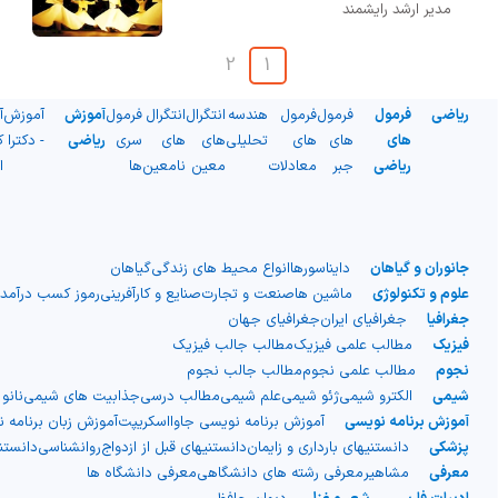
مدیر ارشد رایشمند
2
1
ریاضی
فرمول
فرمول
فرمول
هندسه
انتگرال
انتگرال
فرمول
آموزش
آموزش
آ
های
های
های
تحلیلی
های
های
سری
ریاضی
- دکترا
ک
ریاضی
جبر
معادلات
معین
نامعین
ها
ا
جانوران و گیاهان
دایناسورها
انواع محیط های زندگی
گیاهان
علوم و تکنولوژی
ماشین ها
صنعت و تجارت
صنایع و کارآفرینی
رموز کسب درآمد
جغرافیا
جغرافیای ایران
جغرافیای جهان
فیزیک
مطالب علمی فیزیک
مطالب جالب فیزیک
نجوم
مطالب علمی نجوم
مطالب جالب نجوم
شیمی
الکترو شیمی
ژئو شیمی
علم شیمی
مطالب درسی
جذابیت های شیمی
نانو
آموزش برنامه نویسی
آموزش برنامه نویسی جاوااسکریپت
آموزش زبان برنامه 
پزشکی
دانستنیهای بارداری و زایمان
دانستنیهای قبل از ازدواج
روانشناسی
دانست
معرفی
مشاهیر
معرفی رشته های دانشگاهی
معرفی دانشگاه ها