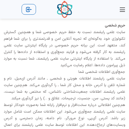
نجوم
ریاضی
شیمی
فیزیک
معرفی
پزشکی
مشاوره
جغرافیا
آموزش زبان
ادبیات فارسی
تاریخ و جغرافیا
علوم و تکنولوژی
جانوران و گیاهان
آموزش برنامه نویسی
مشاهیر
ماشین ها
دایناسورها
شعر و غزل
الکترو شیمی
فرهنگ و هنر
جغرافیای ایران
مشاوره تحصیلی
فرمول های ریاضی
آموزش زبان آلمانی
مطالب علمی نجوم
مطالب علمی فیزیک
دانستنیهای بارداری و زایمان
آموزش برنامه نویسی جاوا‌اسکریپت
حریم شخصی
سایت علمی رایشمند نسبت به حفظ حریم خصوصی شما و همچنین گسترش
تکنولوژی خود به‌گونه‌ای که تجربه آنلاین امن و قدرتمندتری را برای شما فراهم
ژئو شیمی
آموزش ریاضی
جغرافیای جهان
مشاوره سلامت
صنعت و تجارت
مطالب جالب نجوم
مطالب جالب فیزیک
آموزش زبان انگلیسی
انواع محیط های زندگی
دانستنیهای قبل از ازدواج
معرفی رشته های دانشگاهی
آموزش زبان برنامه نویسی سی C
کند، متعهد است. این بیانه حریم خصوصی در پایگاه اینترنتی سایت علمی
رایشمند به کار گرفته می‌شود و فرایند جمع‌آوری و استفاده از داده‌ها را کنترل
گیاهان
علم شیمی
روانشناسی
صنایع و کارآفرینی
معرفی دانشگاه ها
نمونه سوال ریاضی
مشاوره های تربیتی
می‌کند. با استفاده از پایگاه اینترنتی سایت علمی رایشمند، شما نسبت به موارد
ذیل پیرامون داده‌ها، اعلام رضایت می‌کنید
مطالب درسی
رموز کسب درآمد
دانستنی‌های جنسی
کارشناسی ارشد ریاضی
مشاوره های زندگی مشترک
جمع‌آوری اطلاعات شخصی شما
سایت علمی رایشمند اطلاعات هویتی و شخصی ـ مانند آدرس ای‌میل، نام و
دکترا
روش های درمانی
جذابیت های شیمی
مشاوره های مذهبی
شماره تلفن یا آدرس خانه و محل کار شما ـ را گردآوری می‌کند. هم‌چنین سایت
علمی رایشمند اطلاعات جمعیت‌شناختی ناشناس، که مختص به شما نیست،
(مانند کد پستی، سن، جنسیت، ترجیحات، علائق و ...) را نیز گردآوری میکند.
نانو شیمی
اخبار عمومی ریاضی
دانستنی های پزشکی
هم‌چنین اطلاعاتی درباره سخت‌افزار و نرم‌افزار رایانه شما به‌صورت خودکار توسط
سایت علمی رایشمند جمع‌آوری می‌شود. این اطلاعات ممکن است شامل موارد
شیمی تجزیه
معما و تست هوش
مطالب جالب پزشکی
زیر باشد: آدرس آی‌پی، نوع مرورگر، نام دامنه، زمان دسترسی و آدرس
وبسایت‌های ارجاع‌دهنده. این اطلاعات توسط سایت علمی رایشمند برای اعمال