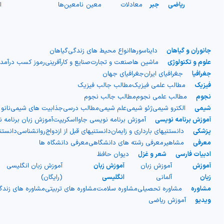
ریاضی
جبر
معادلات
معین
نامعین
ها
ا
جانوران و گیاهان
دایناسورها
انواع محیط های زندگی
گیاهان
علوم و تکنولوژی
ماشین ها
صنعت و تجارت
صنایع و کارآفرینی
رموز کسب درآمد
جغرافیا
جغرافیای ایران
جغرافیای جهان
فیزیک
مطالب علمی فیزیک
مطالب جالب فیزیک
نجوم
مطالب علمی نجوم
مطالب جالب نجوم
شیمی
الکترو شیمی
ژئو شیمی
علم شیمی
مطالب درسی
جذابیت های شیمی
نانو
آموزش برنامه نویسی
آموزش برنامه نویسی جاوااسکریپت
آموزش زبان برنامه 
پزشکی
دانستنیهای بارداری و زایمان
دانستنیهای قبل از ازدواج
روانشناسی
دانست
معرفی
مشاهیر
معرفی رشته های دانشگاهی
معرفی دانشگاه ها
ادبیات فارسی
شعر و غزل
دیوان حافظ
آموزش
آموزش زبان
آموزش زبان
آموزش زبان انگلیسی
زبان
آلمانی
انگلیسی
(رایگان)
مشاوره
مشاوره تحصیلی
مشاوره سلامت
مشاوره های تربیتی
مشاوره های زند
ویدیو
آموزش ریاضی