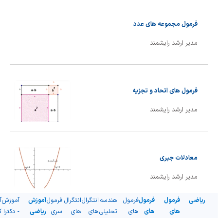
شیمی آلی
دندانپزشکی
رویدادهای ریاضی (کنفرانس و سمینارهای ریاضی)
فرمول مجموعه های عدد
روانپزشکی
صلاح های شیمیایی
مدیر ارشد رایشمند
طب سنتی
مطالب جالب شیمی
گیاهان دارویی
بمب های شیمیایی
فرمول های اتحاد و تجزیه
شیمی عمومی
مدیر ارشد رایشمند
شیمی سبز
معادلات جبری
مدیر ارشد رایشمند
ریاضی
فرمول
فرمول
فرمول
هندسه
انتگرال
انتگرال
فرمول
آموزش
آموزش
آ
های
های
های
تحلیلی
های
های
سری
ریاضی
- دکترا
ک