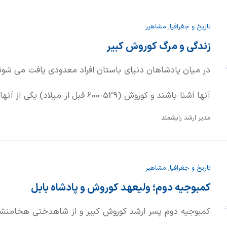
تنها در دوران حکومتش مقابل تهاجمات روسیه ایستادگی کر
تاریخ و جغرافیا
,
مشاهیر
روسیه هم حمله کرد
زندگی و مرگ کوروش کبیر
د
در میان پادشاهان دنیای باستان افراد معدودی یافت می شون
آنها آشنا باشند و کوروش (529-600 قبل 
مدیر ارشد رایشمند
پادشاهان عهد قدیم است که از خود نامی نیک به جا گذاشت
برخوردار بود که پس از قرن ها هنوز نظرها را به خود جلب
تاریخ و جغرافیا
,
مشاهیر
سخاوت مشهور است و این در حالی است که پادشاهی عاقل، مقت
کمبوجیه دوم؛ ولیعهد کوروش و پادشاه بابل
بزرگ و مسلط به فنون جنگی بوده است
د
کمبوجیه دوم پسر ارشد کوروش کبیر و از شاهدختی هخامنشی 