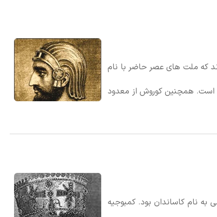
د بلکه به گرجستان تحت حمایت
د که ملت های عصر حاضر با نام
از میلاد) یکی از آنها است. همچنین کوروش از معدود
ه است. او از شخصیت و خصایلی
 می کند. کوروش به نیکخواهی و
در و بااراده و رهبر و سرداری
به نام کاساندان بود. کمبوجیه