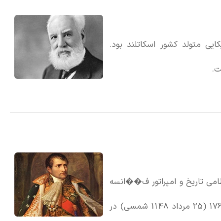
ند و مخترع آمریکایی متولد کشور اسکاتلند بود.
ت.
ن فرماندهان نظامی تاریخ و امپراتور ف��انسه
بود. او بیشتر اروپا را فتح کرد. ناپلئون در 15 آگوست سال 1769 (25 مرداد 1148 شمسی) در