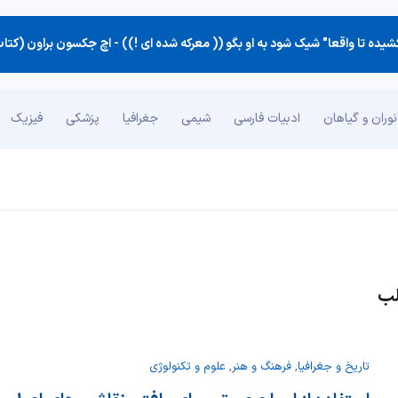
ه تا واقعا" شیك شود به او بگو (( معركه شده ای !)) -
اچ جکسون براون (کتاب نکته‌ه
وران و گیاهان
ادبیات فارسی
شیمی
جغرافیا
پزشکی
فیزیک
لب
تاریخ و جغرافیا
,
فرهنگ و هنر
,
علوم و تکنولوژی