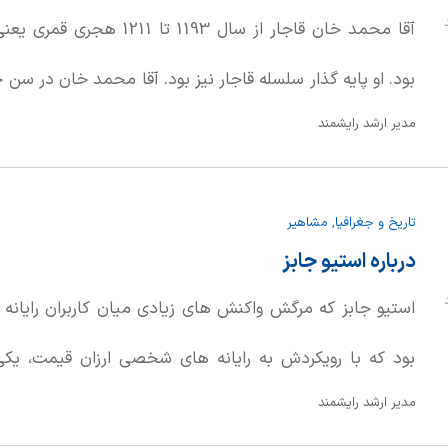
د
بود. او پایه گذار سلسله قاجار نیز بود. آقا محمد خان در سن 
مدیر ارشد رایشمند
ملقب به عادلشاه که برادرزاده نادرشاه بود اخته شد. دلیل این
که بر ضد نادر شاه افشار شورش کرد، یکی از مخالفان سل
تاریخ و جغرافیا
,
مشاهیر
محمد خان بود. چون عادلشاه به آقا محمد خان دست پیدا ن
درباره استیو جابز
درآورد. آقا محمد خان مردی توانا و نیرومند و با تدبیر و جن
د
استیو جابز كه مرگش واكنش های زیادی میان كاربران رایانه
ستم و بی رحمی و سنگدلی و پول دوستی و جنایاتش هم مث
بود كه با رویكردش به رایانه های شخصی ارزان قیمت، یكی
شاه زند و قتل عام مردم کرمان و جنایات و غارت هایی که 
مدیر ارشد رایشمند
گذشته را پایه گذاری كرد.
رفتارهایی است که به پادشاه با کفایتی چون او چهره ای من