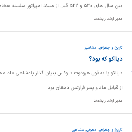
مدیر ارشد رایشمند
نوشته که مادر کمبوجیه، آمیتیس، دختر آستیاگس پادشاه ما
نظر روایت قابل اعتمادی نیست
تاریخ و جغرافیا
,
مشاهیر
دیااکو که بود؟
د
دیااکو یا به قول هرودوت دیوکس بنیان گذار پادشاهی ماد م
از قبایل ماد و پسر فرارتس دهقان بود
مدیر ارشد رایشمند
تاریخ و جغرافیا
,
معرفی
,
مشاهیر