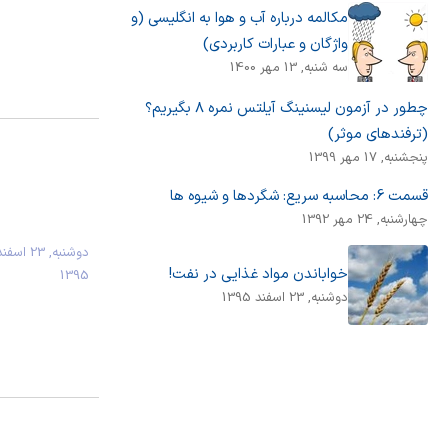
مکالمه درباره آب و هوا به انگلیسی (و
واژگان و عبارات کاربردی)
سه شنبه, 13 مهر 1400
چطور در آزمون لیسنینگ آیلتس نمره ۸ بگیریم؟
(ترفندهای موثر)
پنجشنبه, 17 مهر 1399
قسمت 6: محاسبه سریع: شگردها و شیوه ها
چهارشنبه, 24 مهر 1392
دوشنبه, 23 اسفن
خواباندن مواد غذایی در نفت!
1395
دوشنبه, 23 اسفند 1395