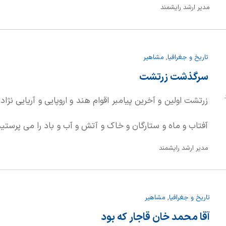
مدیر ارشد رایشمند
«کرس» فرانسه، در یک خانواده آرام متولد شد. او دومین پسر 
15 سالگی پدرش را از دست داد و کنار مادرش بزرگ شد. 
تاریخ و جغرافیا
,
مشاهیر
سرعت پیشرفت کرد. او در سال 792
سرگذشت زرتشت
انقلابی فرانسه پیوست و نامی برای خودش دست و پا کرد. اما
د
زرتشت اولین و آخرین پیامبر اقوام هند و اروپایی و آریایی نژا
انقلابیون به دلیل دوستی با برادر یکی از سران انقلاب مدتی ه
آفتاب و ماه و ستارگان و خاک و آتش و آب و باد را می پرستی
مدیر ارشد رایشمند
و پس از سال ها تلاش عده زیادی به دین او گرویدند.
تاریخ و جغرافیا
,
مشاهیر
آقا محمد خان قاجار که بود