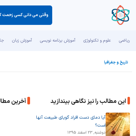
وقتی می دانی كسی زحمت كشید
ریاضی
علوم و تکنولوژی
آموزش برنامه نویسی
آموزش زبان
جان
تاریخ و جغرافیا
این مطالب را نیز نگاهی بیندازید
آخرین مطا
آیا دمای دست افراد گویای طبیعت آنها
است؟
دوشنبه, 23 اسفند 1395