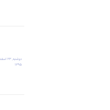
دوشنبه, 23 اسفن
1395