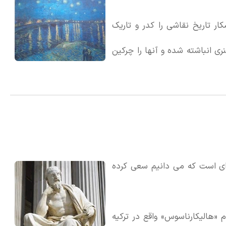
ار تاریخ نقاشی را كدر و تاریك
ری انباشته شده و آنها را چركین
سایی نسخه اصلی برای بازسازی و
 ای است که می دانیم سعی کرده
نی به نام «هالیکارناسوس» واقع در ترکیه