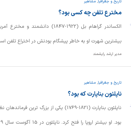
تاریخ و جغرافیا
,
مشاهیر
مخترع تلفن چه کسی بود؟
د
الکساندر گراهام بل (1922-1847) دانشم
بیشترین شهرت او به خاطر پیشگام بودنش در اختراع تلفن اس
مدیر ارشد رایشمند
تاریخ و جغرافیا
,
مشاهیر
ناپلئون بناپارت که بود؟
د
ناپلئون بناپارت (1821-1769) یکی از بزرگ تری