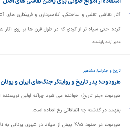
استفاده از امواج صوتی برای یافتن نقاشی های اصل
د
آثار نقاشی تقلبی و ساختگی، كلاهبرداری و فریبكاری های آشك
كرده. حتی سیاه تر از گردی كه در طول قرن ها بر روی آثار هن
مدیر ارشد رایشمند
كرده است. با تمام اینها رسیدن به كنه یك اثر هنری و شنا
ترمیم آثار هنری حیاتی است.
تاریخ و جغرافیا
,
مشاهیر
هرودوت؛ پدر تاریخ و روایتگر جنگ‌های ایران و یونان
هرودوت «پدر تاریخ» خوانده می شود چراکه اولین نویسنده
د
بفهمد در گذشته چه اتفاقاتی رخ افتاده است.
هرودوت در حدود 485 پیش از میلاد در شهری یونا