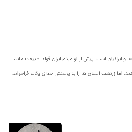
یک وکیل بی پول بود. ناپلئون در
در مدرسه نظام تحصیل کرد و به
1 شاهد سقوط سلطنت بوربون ها بود و به جنگ های
 در گیرودار انقلاب و اختلافات
دها و ایرانیان است. پیش از او مردم ایران قوای طبیعت مانند
م زندانی شد.
دند. اما زرتشت انسان ها را به پرستش خدای یگانه فراخواند