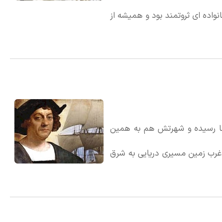
واده ای ثروتمند بود و همیشه از
کی همه آثار هومر (شاعر مشهور
کا رسیده و شهرتش هم به همین
رب زمین مسیری دریایی به شرق
این که خودش بداند سرزمین جدیدی را کشف کرد و