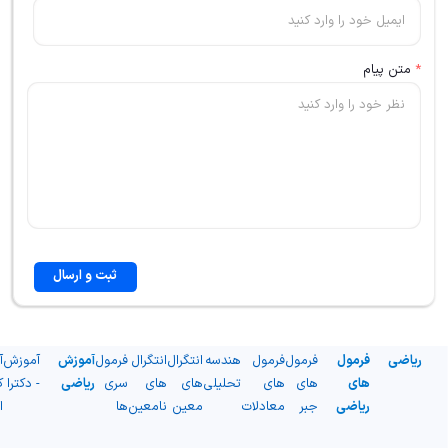
*
متن پیام
ثبت و ارسال
ریاضی
فرمول
فرمول
فرمول
هندسه
انتگرال
انتگرال
فرمول
آموزش
آموزش
آ
های
های
های
تحلیلی
های
های
سری
ریاضی
- دکترا
ک
ریاضی
جبر
معادلات
معین
نامعین
ها
ا