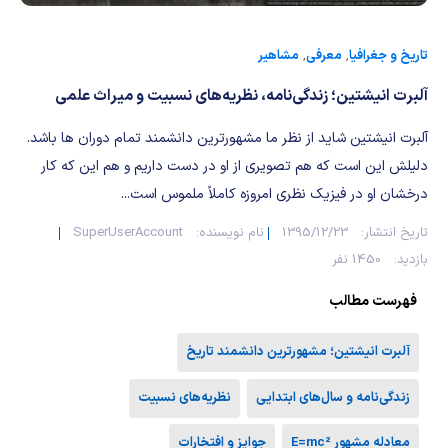
شیمی آلی
دندانپزشکی
رویدادهای ریاضی (کنفرانس و سمینارهای ریاضی)
روانپزشکی
صلاح های شیمیایی
تاریخ و جغرافیا
,
معرفی
,
مشاهیر
آلبرت انیشتین؛ زندگی‌نامه، نظریه‌های نسبیت و میراث علمی
طب سنتی
مطالب جالب شیمی
آلبرت انیشتین شاید از نظر ما مشهورترین دانشمند تمام دوران ها باشد.
گیاهان دارویی
بمب های شیمیایی
دلیلش این است که هم تصویری از او در دست داریم و هم این که کار
درخشان او در فیزیک نظری امروزه کاملاً ملموس است...
شیمی عمومی
تاریخ انتشار:
1395/12/23
نام نویسنده:
SuperUserAccount
شیمی سبز
بازدید:
1450 نفر
فهرست مطالب
آلبرت انیشتین؛ مشهورترین دانشمند تاریخ
زندگی‌نامه و سال‌های ابتدایی
نظریه‌های نسبیت
معادله مشهور E=mc²
جوایز و افتخارات