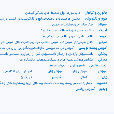
جانوران و گیاهان
دایناسورها
انواع محیط های زندگی
گیاهان
علوم و تکنولوژی
ماشین ها
صنعت و تجارت
صنایع و کارآفرینی
رموز کسب درآمد
جغرافیا
جغرافیای ایران
جغرافیای جهان
فیزیک
مطالب علمی فیزیک
مطالب جالب فیزیک
نجوم
مطالب علمی نجوم
مطالب جالب نجوم
شیمی
الکترو شیمی
ژئو شیمی
علم شیمی
مطالب درسی
جذابیت های شیمی
نانو
آموزش برنامه نویسی
آموزش برنامه نویسی جاوااسکریپت
آموزش زبان برنامه 
پزشکی
دانستنیهای بارداری و زایمان
دانستنیهای قبل از ازدواج
روانشناسی
دانست
معرفی
مشاهیر
معرفی رشته های دانشگاهی
معرفی دانشگاه ها
ادبیات فارسی
شعر و غزل
دیوان حافظ
آموزش
آموزش زبان
آموزش زبان
آموزش زبان انگلیسی
زبان
آلمانی
انگلیسی
(رایگان)
مشاوره
مشاوره تحصیلی
مشاوره سلامت
مشاوره های تربیتی
مشاوره های زند
ویدیو
آموزش ریاضی