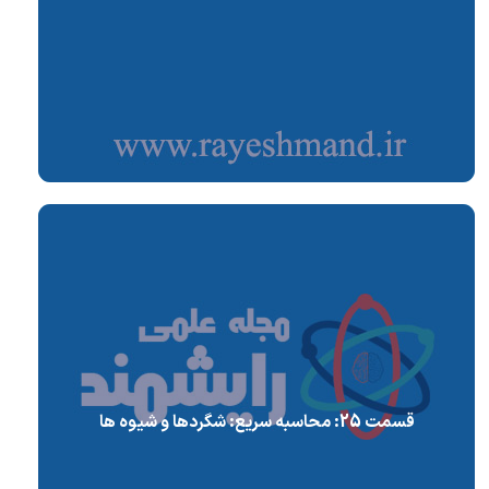
قسمت 25: محاسبه سریع: شگردها و شیوه ها