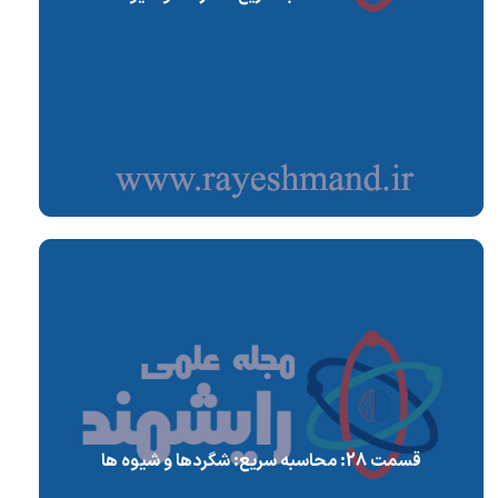
قسمت 28: محاسبه سریع: شگردها و شیوه ها