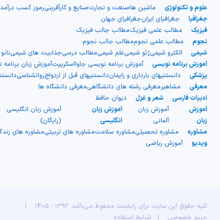
علوم و تکنولوژی
ماشین ها
صنعت و تجارت
صنایع و کارآفرینی
رموز کسب درآمد
جغرافیا
جغرافیای ایران
جغرافیای جهان
فیزیک
مطالب علمی فیزیک
مطالب جالب فیزیک
نجوم
مطالب علمی نجوم
مطالب جالب نجوم
شیمی
الکترو شیمی
ژئو شیمی
علم شیمی
مطالب درسی
جذابیت های شیمی
نانو
آموزش برنامه نویسی
آموزش برنامه نویسی جاوااسکریپت
آموزش زبان برنامه 
پزشکی
دانستنیهای بارداری و زایمان
دانستنیهای قبل از ازدواج
روانشناسی
دانست
معرفی
مشاهیر
معرفی رشته های دانشگاهی
معرفی دانشگاه ها
ادبیات فارسی
شعر و غزل
دیوان حافظ
آموزش
آموزش زبان
آموزش زبان
آموزش زبان انگلیسی
زبان
آلمانی
انگلیسی
(رایگان)
مشاوره
مشاوره تحصیلی
مشاوره سلامت
مشاوره های تربیتی
مشاوره های زند
ویدیو
آموزش ریاضی
کلیه حقوق این سایت برای رایشمند محفوظ می‌باشد. 1392 - 1405
|
حریم خصوصی
|
شرایط استفاده