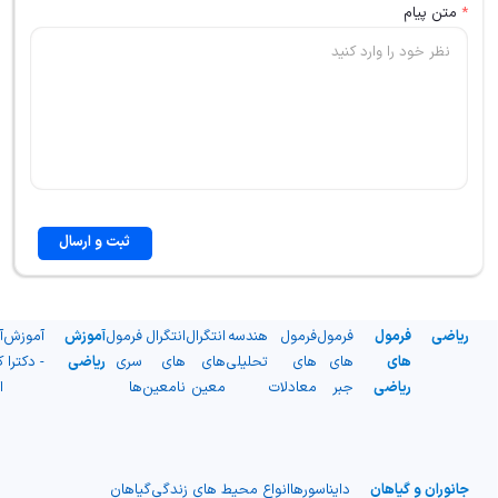
*
متن پیام
ثبت و ارسال
ریاضی
فرمول
فرمول
فرمول
هندسه
انتگرال
انتگرال
فرمول
آموزش
آموزش
آ
های
های
های
تحلیلی
های
های
سری
ریاضی
- دکترا
ک
ریاضی
جبر
معادلات
معین
نامعین
ها
ا
جانوران و گیاهان
دایناسورها
انواع محیط های زندگی
گیاهان