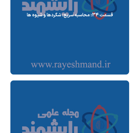
قسمت 34: محاسبه سریع: شگردها و شیوه ها