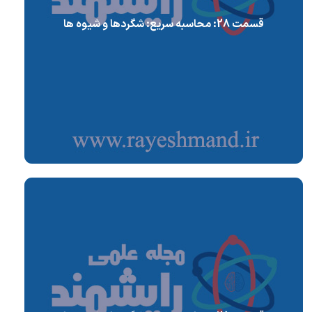
قسمت 28: محاسبه سریع: شگردها و شیوه ها