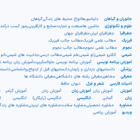
جانوران و گیاهان
دایناسورها
انواع محیط های زندگی
گیاهان
علوم و تکنولوژی
ماشین ها
صنعت و تجارت
صنایع و کارآفرینی
رموز کسب درآمد
جغرافیا
جغرافیای ایران
جغرافیای جهان
فیزیک
مطالب علمی فیزیک
مطالب جالب فیزیک
نجوم
مطالب علمی نجوم
مطالب جالب نجوم
شیمی
الکترو شیمی
ژئو شیمی
علم شیمی
مطالب درسی
جذابیت های شیمی
نانو
آموزش برنامه نویسی
آموزش برنامه نویسی جاوااسکریپت
آموزش زبان برنامه 
پزشکی
دانستنیهای بارداری و زایمان
دانستنیهای قبل از ازدواج
روانشناسی
دانست
معرفی
مشاهیر
معرفی رشته های دانشگاهی
معرفی دانشگاه ها
ادبیات فارسی
شعر و غزل
دیوان حافظ
آموزش
آموزش زبان
آموزش زبان
آموزش زبان
آموزش گرامر
ج
زبان
آلمانی
انگلیسی
انگلیسی (رایگان)
انگلیسی
ا
مشاوره
مشاوره تحصیلی
مشاوره سلامت
مشاوره های تربیتی
مشاوره های زند
ویدیو
آموزش ریاضی