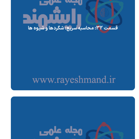
قسمت 32: محاسبه سریع: شگردها و شیوه ها