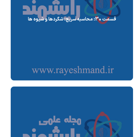
قسمت 30: محاسبه سریع: شگردها و شیوه ها