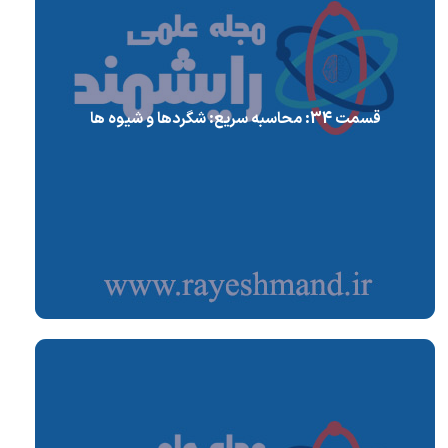
قسمت 34: محاسبه سریع: شگردها و شیوه ها