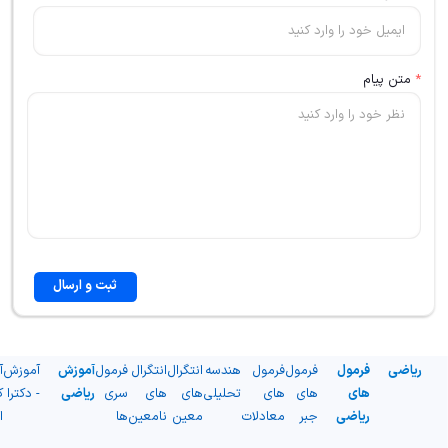
*
متن پیام
ثبت و ارسال
ریاضی
فرمول
فرمول
فرمول
هندسه
انتگرال
انتگرال
فرمول
آموزش
آموزش
آ
های
های
های
تحلیلی
های
های
سری
ریاضی
- دکترا
ک
ریاضی
جبر
معادلات
معین
نامعین
ها
ا