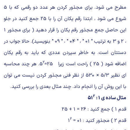
شیمی آلی
دندانپزشکی
رویدادهای ریاضی (کنفرانس و سمینارهای ریاضی)
مطرح می شود. برای مجذور کردن هر عدد دو رقمی که با 5
روانپزشکی
صلاح های شیمیایی
شروع می شود ، ابتدا رقم یکان آن را با 25 جمع کنید در جلو
این حاصل جمع مجذور رقم یکان را قرار دهید ( برای مجذور 1
طب سنتی
مطالب جالب شیمی
، 2 و 3 به ترتیب " 01 " ، " 04 " ، " 09 " بنویسید). حالا جواب در
گیاهان دارویی
بمب های شیمیایی
دستتان است. به خاطر سپردن عددی که باید به رقم یکان
شیمی عمومی
2
اضافه شود ( 25 ) راحت است زیرا 25=5
. هر چند محاسبه
ای نظیر 5/3 × 530 از نظر فنی مجذور کردن نیست می توان
شیمی سبز
با این روش آن را انجام داد. چند مثال بعدی را بررسی کنید.
2
مثال ساده ی 1 : 51
قدم 1 ) جمع کنید : 26 = 1 + 25
2
قدم 2 ) مجذور کنید : 01 = 1