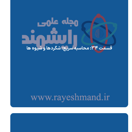
قسمت 34: محاسبه سریع: شگردها و شیوه ها