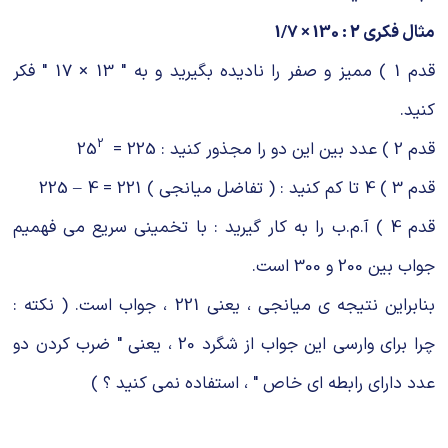
مثال فکری 2 : 130 × 1/7
قدم 1 ) ممیز و صفر را نادیده بگیرید و به " 13 × 17 " فکر
کنید.
2
قدم 2 ) عدد بین این دو را مجذور کنید : 225 = 25
قدم 3 ) 4 تا کم کنید : ( تفاضل میانجی ) 221 = 4 – 225
قدم 4 ) آ.م.ب را به کار گیرید : با تخمینی سریع می فهمیم
جواب بین 200 و 300 است.
بنابراین نتیجه ی میانجی ، یعنی 221 ، جواب است. ( نکته :
چرا برای وارسی این جواب از شگرد 20 ، یعنی " ضرب کردن دو
عدد دارای رابطه ای خاص " ، استفاده نمی کنید ؟ )