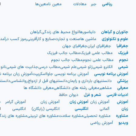
ریاضی
جبر
معادلات
معین
نامعین
ها
ا
جانوران و گیاهان
دایناسورها
انواع محیط های زندگی
گیاهان
علوم و تکنولوژی
ماشین ها
صنعت و تجارت
صنایع و کارآفرینی
رموز کسب درآمد
جغرافیا
جغرافیای ایران
جغرافیای جهان
فیزیک
مطالب علمی فیزیک
مطالب جالب فیزیک
نجوم
مطالب علمی نجوم
مطالب جالب نجوم
شیمی
الکترو شیمی
ژئو شیمی
علم شیمی
مطالب درسی
جذابیت های شیمی
نانو
آموزش برنامه نویسی
آموزش برنامه نویسی جاوااسکریپت
آموزش زبان برنامه 
پزشکی
دانستنیهای بارداری و زایمان
دانستنیهای قبل از ازدواج
روانشناسی
دانست
معرفی
مشاهیر
معرفی رشته های دانشگاهی
معرفی دانشگاه ها
ادبیات فارسی
شعر و غزل
دیوان حافظ
آموزش
آموزش زبان
آموزش زبان
آموزش زبان
آموزش گرامر
ج
زبان
آلمانی
انگلیسی
انگلیسی (رایگان)
انگلیسی
ا
مشاوره
مشاوره تحصیلی
مشاوره سلامت
مشاوره های تربیتی
مشاوره های زند
ویدیو
آموزش ریاضی