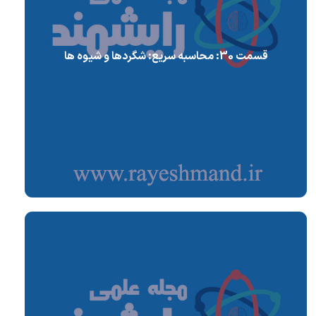
قسمت 30: محاسبه سریع: شگردها و شیوه ها