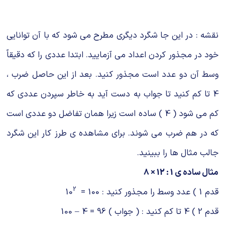
شیمی آلی
دندانپزشکی
رویدادهای ریاضی (کنفرانس و سمینارهای ریاضی)
روانپزشکی
صلاح های شیمیایی
نقشه : در این جا شگرد دیگری مطرح می شود که با آن توانایی
طب سنتی
مطالب جالب شیمی
خود در مجذور کردن اعداد می آزمایید. ابتدا عددی را که دقیقاً
وسط آن دو عدد است مجذور کنید. بعد از این حاصل ضرب ،
گیاهان دارویی
بمب های شیمیایی
4 تا کم کنید تا جواب به دست آید به خاطر سپردن عددی که
شیمی عمومی
کم می شود ( 4 ) ساده است زیرا همان تفاضل دو عددی است
شیمی سبز
که در هم ضرب می شوند. برای مشاهده ی طرز کار این شگرد
جالب مثال ها را ببینید.
مثال ساده ی 1 : 12 × 8
2
قدم 1 ) عدد وسط را مجذور کنید : 100 = 10
قدم 2 ) 4 تا کم کنید : ( جواب ) 96 = 4 – 100