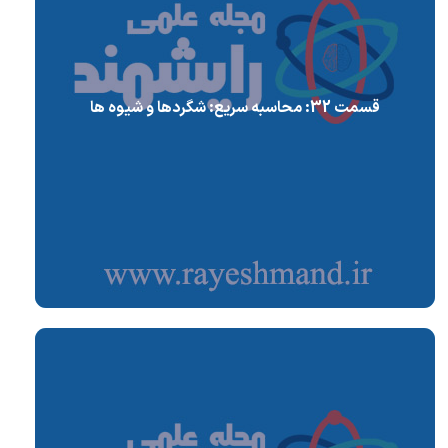
قسمت 32: محاسبه سریع: شگردها و شیوه ها