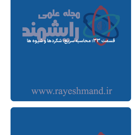
قسمت 33: محاسبه سریع: شگردها و شیوه ها