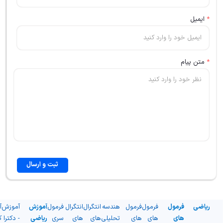
*
ایمیل
*
متن پیام
ثبت و ارسال
ریاضی
فرمول
فرمول
فرمول
هندسه
انتگرال
انتگرال
فرمول
آموزش
آموزش
آ
های
های
های
تحلیلی
های
های
سری
ریاضی
- دکترا
ک