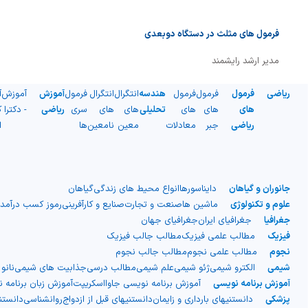
شیمی آلی
دندانپزشکی
رویدادهای ریاضی (کنفرانس و سمینارهای ریاضی)
فرمول های مثلث در دستگاه دوبعدی
روانپزشکی
صلاح های شیمیایی
مدیر ارشد رایشمند
طب سنتی
مطالب جالب شیمی
ریاضی
فرمول
فرمول
فرمول
هندسه
انتگرال
انتگرال
فرمول
آموزش
آموزش
آ
گیاهان دارویی
بمب های شیمیایی
های
های
های
تحلیلی
های
های
سری
ریاضی
- دکترا
ک
ریاضی
جبر
معادلات
معین
نامعین
ها
ا
شیمی عمومی
شیمی سبز
جانوران و گیاهان
دایناسورها
انواع محیط های زندگی
گیاهان
علوم و تکنولوژی
ماشین ها
صنعت و تجارت
صنایع و کارآفرینی
رموز کسب درآمد
جغرافیا
جغرافیای ایران
جغرافیای جهان
فیزیک
مطالب علمی فیزیک
مطالب جالب فیزیک
نجوم
مطالب علمی نجوم
مطالب جالب نجوم
شیمی
الکترو شیمی
ژئو شیمی
علم شیمی
مطالب درسی
جذابیت های شیمی
نانو
آموزش برنامه نویسی
آموزش برنامه نویسی جاوااسکریپت
آموزش زبان برنامه 
پزشکی
دانستنیهای بارداری و زایمان
دانستنیهای قبل از ازدواج
روانشناسی
دانست