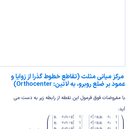
مرکز میانی مثلث (تقاطع خطوط گذرا از زوایا و
عمود بر ضلع روبرو، به لاتین: Orthocenter)
با مفروضات فوق فرمول این نقطه از رابطه زیر به دست می
آید:
⎛
⎞
∣
∣
∣
∣
2
2
+
1
+
1
y
x
x
y
x
y
y
x
2
3
1
1
2
3
1
1
∣
∣
∣
∣
⎜
⎟
2
2
+
1
+
1
∣
∣
∣
∣
⎜
⎟
y
x
x
y
x
y
y
x
3
1
2
2
3
1
2
2
∣
∣
∣
∣
2
2
+
1
+
1
∣
∣
∣
∣
y
x
x
y
x
y
y
x
1
2
3
3
1
2