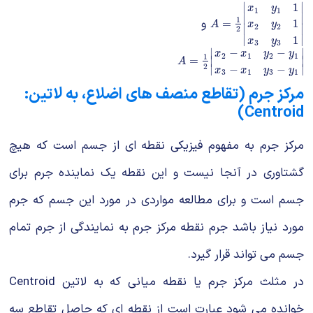
∣
∣
1
x
y
1
1
∣
∣
1
و
A
=
1
2
|
x
1
y
1
1
x
2
y
2
1
x
3
y
=
1
A
x
y
2
2
∣
∣
2
∣
∣
1
x
y
3
3
∣
∣
−
−
x
x
y
y
2
1
2
1
1
A
=
1
2
|
x
2
−
x
1
y
2
−
y
1
x
3
−
x
1
y
3
=
∣
∣
A
2
∣
∣
−
−
x
x
y
y
3
1
3
1
مرکز جرم (تقاطع منصف های اضلاع، به لاتین:
Centroid)
مرکز جرم به مفهوم فیزیکی نقطه ای از جسم است که هیچ
گشتاوری در آنجا نیست و این نقطه یک نماینده جرم برای
جسم است و برای مطالعه مواردی در مورد این جسم که جرم
مورد نیاز باشد جرم نقطه مرکز جرم به نمایندگی از جرم تمام
جسم می تواند قرار گیرد.
در مثلث مرکز جرم یا نقطه میانی که به لاتین Centroid
خوانده می شود عبارت است از نقطه ای که حاصل تقاطع سه