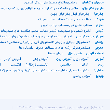
جانوران و گیاهان
دایناسورها
انواع محیط های زندگی
گیاهان
علوم و تکنولوژی
ماشین ها
صنعت و تجارت
صنایع و کارآفرینی
رموز کسب درآمد
جغرافیا
جغرافیای ایران
جغرافیای جهان
فیزیک
مطالب علمی فیزیک
مطالب جالب فیزیک
نجوم
مطالب علمی نجوم
مطالب جالب نجوم
شیمی
الکترو شیمی
ژئو شیمی
علم شیمی
مطالب درسی
جذابیت های شیمی
نانو
آموزش برنامه نویسی
آموزش برنامه نویسی جاوااسکریپت
آموزش زبان برنامه 
پزشکی
دانستنیهای بارداری و زایمان
دانستنیهای قبل از ازدواج
روانشناسی
دانست
معرفی
مشاهیر
معرفی رشته های دانشگاهی
معرفی دانشگاه ها
ادبیات فارسی
شعر و غزل
دیوان حافظ
آموزش
آموزش زبان
آموزش زبان
آموزش زبان
آموزش گرامر
ج
زبان
آلمانی
انگلیسی
انگلیسی (رایگان)
انگلیسی
ا
مشاوره
مشاوره تحصیلی
مشاوره سلامت
مشاوره های تربیتی
مشاوره های زند
ویدیو
آموزش ریاضی
کلیه حقوق این سایت برای رایشمند محفوظ می‌باشد. 1392 - 1405
|