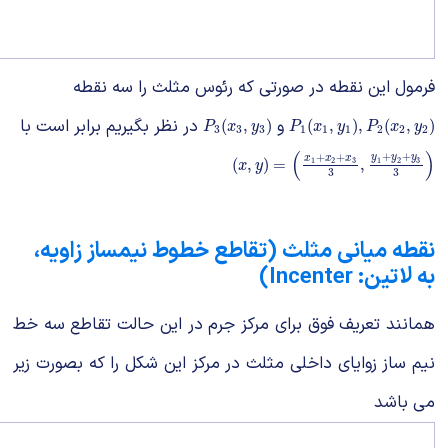
فرمول این نقطه در صورتی که رئوس مثلث را سه نقطه
و
در نظر بگیریم برابر است با
P
3
(
x
3
,
y
3
)
P
1
(
x
1
,
y
1
)
,
P
2
(
x
2
,
y
2
)
(
,
)
(
,
)
,
(
,
)
P
x
y
P
x
y
P
x
y
3
3
3
1
1
1
2
2
2
(
)
+
+
+
+
y
y
y
x
x
x
(
x
,
y
)
=
(
x
1
+
x
2
+
x
3
3
,
y
1
+
y
2
+
y
3
3
(
,
)
=
,
1
2
3
1
2
3
x
y
3
3
نقطه میانی مثلث (تقاطع خطوط نیمساز زاویه،
به لاتین: Incenter)
همانند تعریف فوق برای مرکز جرم در این حالت تقاطع سه خط
نیم ساز زوایای داخلی مثلث در مرکز این شکل را که بصورت زیر
می باشد