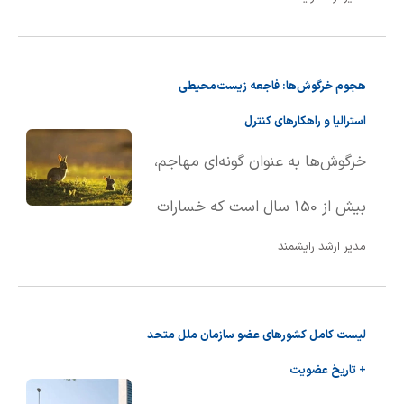
است: "من کجا هستم؟" برای پاسخ
سوم قرار دارد.
به این پرسش اساسی، سیستم‌های
هجوم خرگوش‌ها: فاجعه زیست‌محیطی
مختصات جغرافیایی پدید آمدند.
استرالیا و راهکارهای کنترل
یونانیان باستان و چینی‌ها از اولین
خرگوش‌ها به عنوان گونه‌ای مهاجم،
کسانی بودند که تلاش کردند
بیش از 150 سال است که خسارات
شبکه‌های منطقی را برای تعیین
مدیر ارشد رایشمند
زیست‌محیطی جبران‌ناپذیری به قاره
موقعیت مکانی ایجاد کنند.
استرالیا وارد کرده‌اند. آن‌ها با سرعتی
بطلمیوس، جغرافی‌دان یونانی، یک
لیست کامل کشورهای عضو سازمان ملل متحد
غیرقابل کنترل تولیدمثل می‌کنند،
سیستم مختصات موفق ایجاد کرد و
+ تاریخ عضویت
مانند ملخ‌ها مزارع را نابود می‌سازند