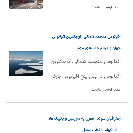
شیمی آلی
دندانپزشکی
رویدادهای ریاضی (کنفرانس و سمینارهای ریاضی)
مدیر ارشد رایشمند
روانپزشکی
صلاح های شیمیایی
طب سنتی
مطالب جالب شیمی
اقیانوس منجمد شمالی: کوچکترین اقیانوس
گیاهان دارویی
بمب های شیمیایی
جهان و دریای حاشیه‌ای مهم
اقیانوس منجمد شمالی، کوچکترین
شیمی عمومی
اقیانوس در بین پنج اقیانوس بزرگ
شیمی سبز
مدیر ارشد رایشمند
جهان است که مساحتی در حدود
۱۴ میلیون کیلومتر مربع را پوشش
جغرافیای سوئد: سفری به سرزمین وایکینگ‌ها،
می‌دهد. عمق متوسط آن ۱۲۰۵ متر
از استکهلم تا قطب شمال