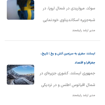
و عمیق‌ترین نقطه آن، حوضه فرام با
سوئد، مرواریدی در شمال اروپا، در
عمق ۴۶۶۵ متر زیر سطح دریا است.
شبه‌جزیره اسکاندیناوی خودنمایی
این اقیانوس بین قاره‌های اروپا، آسیا
مدیر ارشد رایشمند
می‌کند. این کشور از غرب با نروژ و از
و آمریکای شمالی قرار گرفته و بیشتر
شرق با فنلاند همسایه است و در
آب‌های آن در شمال مدار قطب
ایسلند: سفری به سرزمین آتش و یخ | تاریخ،
امتداد دریای بالتیک و خلیج بوتنی
شمال واقع شده‌اند.
جغرافیا و اقتصاد
گسترده شده است.
جمهوری ایسلند، کشوری جزیره‌ای در
شمال اقیانوس اطلس و در نزدیکی
مدیر ارشد رایشمند
مدار قطب شمال واقع شده است.