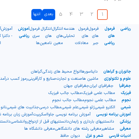
باشیم. این نقشه‌ها به ما کمک
5
4
3
2
1
بعدی
انتها
می‌کنند تا بدون نیاز به نقشه
ریاضی
فرمول
فرمول
فرمول
هندسه
انتگرال
انتگرال
فرمول
آموزش
آموزش
آ
فیزیکی یا فناوری، مسیر خود را پیدا
های
های
های
تحلیلی
های
های
سری
ریاضی
- دکترا
ک
ریاضی
جبر
معادلات
معین
نامعین
ها
ا
کنیم و مکان‌ها را شناسایی کنیم.
نقشه‌های ذهنی، دیدگاه شخصی ما
جانوران و گیاهان
دایناسورها
انواع محیط های زندگی
گیاهان
از یک منطقه هستند و به ما نشان
علوم و تکنولوژی
ماشین ها
صنعت و تجارت
صنایع و کارآفرینی
رموز کسب درآمد
جغرافیا
جغرافیای ایران
جغرافیای جهان
می‌دهند که یک مکان چگونه به نظر
فیزیک
مطالب علمی فیزیک
مطالب جالب فیزیک
نجوم
مطالب علمی نجوم
مطالب جالب نجوم
شیمی
الکترو شیمی
ژئو شیمی
علم شیمی
مطالب درسی
جذابیت های شیمی
نانو
می‌رسد و چگونه باید با آن تعامل
آموزش برنامه نویسی
آموزش برنامه نویسی جاوااسکریپت
آموزش زبان برنامه 
پزشکی
دانستنیهای بارداری و زایمان
دانستنیهای قبل از ازدواج
روانشناسی
دانست
داشته باشیم.
معرفی
مشاهیر
معرفی رشته های دانشگاهی
معرفی دانشگاه ها
ادبیات فارسی
شعر و غزل
دیوان حافظ