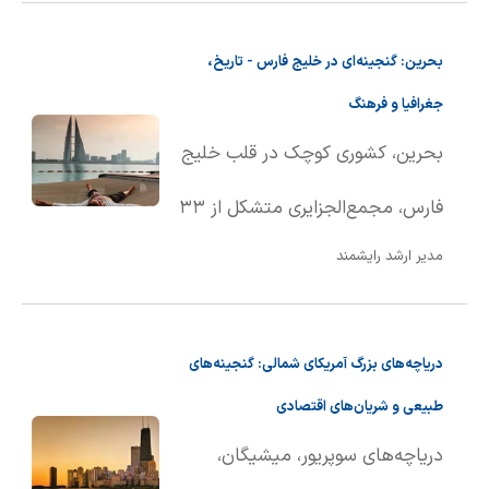
این سرزمین که به سرزمین آتش و
بحرین: گنجینه‌ای در خلیج فارس - تاریخ،
یخ مشهور است، ترکیبی
جغرافیا و فرهنگ
منحصربه‌فرد از یخچال‌های طبیعی،
بحرین، کشوری کوچک در قلب خلیج
پهنه‌های برفی و فعالیت‌های
فارس، مجمع‌الجزایری متشکل از ۳۳
آتشفشانی را در خود ��ای داده
مدیر ارشد رایشمند
جزیره است. جزیره بحرین، بزرگترین
است.
جزیره این کشور، مرکز اصلی جمعیت
دریاچه‌های بزرگ آمریکای شمالی: گنجینه‌های
و فعالیت‌های اقتصادی محسوب
طبیعی و شریان‌های اقتصادی
می‌شود. این کشور پادشاهی، با
دریاچه‌های سوپریور، میشیگان،
تاریخ غنی و فرهنگ اصیل خود، در