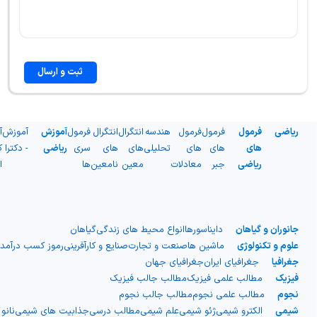
ثبت و ارسال
ریاضی
فرمول
فرمول
فرمول
هندسه
انتگرال
انتگرال
فرمول
آموزش
آموزش
آ
های
های
های
تحلیلی
های
های
سری
ریاضی
- دکترا
ک
ریاضی
جبر
معادلات
معین
نامعین
ها
ا
جانوران و گیاهان
دایناسورها
انواع محیط های زندگی
گیاهان
علوم و تکنولوژی
ماشین ها
صنعت و تجارت
صنایع و کارآفرینی
رموز کسب درآمد
جغرافیا
جغرافیای ایران
جغرافیای جهان
فیزیک
مطالب علمی فیزیک
مطالب جالب فیزیک
نجوم
مطالب علمی نجوم
مطالب جالب نجوم
شیمی
الکترو شیمی
ژئو شیمی
علم شیمی
مطالب درسی
جذابیت های شیمی
نانو