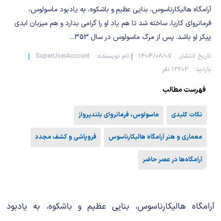
شیمی آلی
دندانپزشکی
رویدادهای ریاضی (کنفرانس و سمینارهای ریاضی)
آرامگاه هالیکارناسوس، بنایی عظیم و باشکوه، به یادبود ماسولوس،
فرمانروای کاریا، ساخته شد تا هم یاد او را گرامی بدارد و هم میزبان ابدی
روانپزشکی
صلاح های شیمیایی
پیکر او باشد. پس از مرگ ماسولوس در سال 353...
طب سنتی
مطالب جالب شیمی
تاریخ انتشار:
1404/08/07
نام نویسنده:
SuperUserAccount
بازدید:
13202 نفر
گیاهان دارویی
بمب های شیمیایی
فهرست مطالب
شیمی عمومی
نکات کلیدی
ماسولوس، فرمانروای بلندپرواز
شیمی سبز
معماری و هنر آرامگاه هالیکارناسوس
فروپاشی و کشف مجدد
آرامگاه‌ها در عصر حاضر
آرامگاه هالیکارناسوس، بنایی عظیم و باشکوه، به یادبود