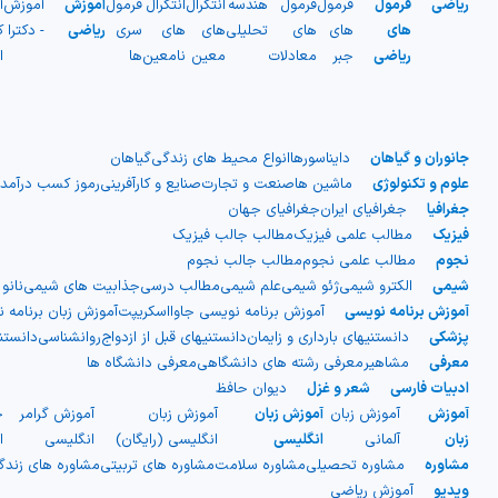
ریاضی
فرمول
فرمول
فرمول
هندسه
انتگرال
انتگرال
فرمول
آموزش
آموزش
آ
های
های
های
تحلیلی
های
های
سری
ریاضی
- دکترا
ک
ریاضی
جبر
معادلات
معین
نامعین
ها
ا
جانوران و گیاهان
دایناسورها
انواع محیط های زندگی
گیاهان
علوم و تکنولوژی
ماشین ها
صنعت و تجارت
صنایع و کارآفرینی
رموز کسب درآمد
جغرافیا
جغرافیای ایران
جغرافیای جهان
فیزیک
مطالب علمی فیزیک
مطالب جالب فیزیک
نجوم
مطالب علمی نجوم
مطالب جالب نجوم
شیمی
الکترو شیمی
ژئو شیمی
علم شیمی
مطالب درسی
جذابیت های شیمی
نانو
آموزش برنامه نویسی
آموزش برنامه نویسی جاوااسکریپت
آموزش زبان برنامه 
پزشکی
دانستنیهای بارداری و زایمان
دانستنیهای قبل از ازدواج
روانشناسی
دانست
معرفی
مشاهیر
معرفی رشته های دانشگاهی
معرفی دانشگاه ها
ادبیات فارسی
شعر و غزل
دیوان حافظ
آموزش
آموزش زبان
آموزش زبان
آموزش زبان
آموزش گرامر
ج
زبان
آلمانی
انگلیسی
انگلیسی (رایگان)
انگلیسی
ا
مشاوره
مشاوره تحصیلی
مشاوره سلامت
مشاوره های تربیتی
مشاوره های زند
ویدیو
آموزش ریاضی