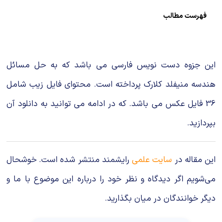
شیمی آلی
دندانپزشکی
رویدادهای ریاضی (کنفرانس و سمینارهای ریاضی)
فهرست مطالب
روانپزشکی
صلاح های شیمیایی
طب سنتی
مطالب جالب شیمی
این جزوه دست نویس فارسی می باشد که به حل مسائل
گیاهان دارویی
بمب های شیمیایی
هندسه منیفلد کلارک پرداخته است. محتوای فایل زیب شامل
36 فایل عکس می باشد. که در ادامه می توانید به دانلود آن
شیمی عمومی
بپردازید.
شیمی سبز
این مقاله در
سایت علمی
رایشمند منتشر شده است. خوشحال
می‌شویم اگر دیدگاه و نظر خود را درباره این موضوع با ما و
دیگر خوانندگان در میان بگذارید.