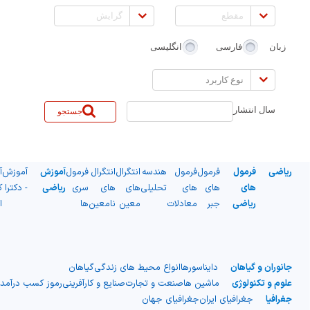
مقطع
گرایش
زبان
فارسی
انگلیسی
نوع
کاربرد
سال انتشار
جستجو
ریاضی
فرمول
فرمول
فرمول
هندسه
انتگرال
انتگرال
فرمول
آموزش
آموزش
آ
های
های
های
تحلیلی
های
های
سری
ریاضی
- دکترا
ک
ریاضی
جبر
معادلات
معین
نامعین
ها
ا
جانوران و گیاهان
دایناسورها
انواع محیط های زندگی
گیاهان
علوم و تکنولوژی
ماشین ها
صنعت و تجارت
صنایع و کارآفرینی
رموز کسب درآمد
جغرافیا
جغرافیای ایران
جغرافیای جهان