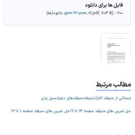
فایل ها برای دانلود
) - 200 دانلود(ها)
704 B
.pdf,
(
gsm-93-prev_2
مطالب مرتبط
مسائلی از منیفلد کلارک
منیفلد
منیفلدهای دیفرانسیل پذیر
حل تمرین های منیفلد صفحه 14 تا 19
حل تمرین های منیفلد صفحه 1 تا 13