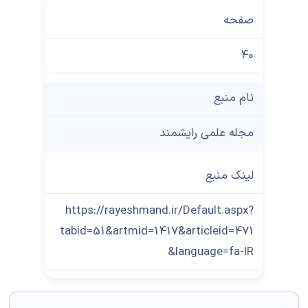
صفحه
40
نام منبع
مجله علمی رایشمند
لینک منبع
https://rayeshmand.ir/Default.aspx?
tabid=51&artmid=1417&articleid=471
&language=fa-IR