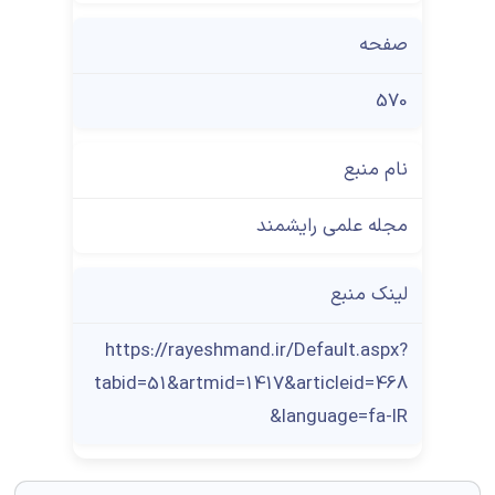
صفحه
570
نام منبع
مجله علمی رایشمند
لینک منبع
https://rayeshmand.ir/Default.aspx?
tabid=51&artmid=1417&articleid=468
&language=fa-IR