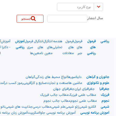
نوع
کاربرد
سال انتشار
جستجو
ریاضی
فرمول
فرمول
فرمول
هندسه
انتگرال
انتگرال
فرمول
آموزش
آموزش
آ
های
های
های
تحلیلی
های
های
سری
ریاضی
- دکترا
ک
ریاضی
جبر
معادلات
معین
نامعین
ها
ا
جانوران و گیاهان
دایناسورها
انواع محیط های زندگی
گیاهان
علوم و تکنولوژی
ماشین ها
صنعت و تجارت
صنایع و کارآفرینی
رموز کسب درآمد
جغرافیا
جغرافیای ایران
جغرافیای جهان
فیزیک
مطالب علمی فیزیک
مطالب جالب فیزیک
نجوم
مطالب علمی نجوم
مطالب جالب نجوم
شیمی
الکترو شیمی
ژئو شیمی
علم شیمی
مطالب درسی
جذابیت های شیمی
نانو
آموزش برنامه نویسی
آموزش برنامه نویسی جاوااسکریپت
آموزش زبان برنامه 