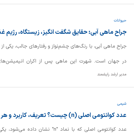
بالاتری دارد. در ادامه، به بررسی دقیق‌تر این مفاهیم می‌پردازیم.
حیوانات
جراح ماهی آبی: حقایق شگفت انگیز، زیستگاه، رژیم غذا
جراح ماهی آبی، با رنگ‌های چشم‌نواز و رفتارهای جالب، یکی از
مدیر ارشد رایشمند
چشمگیری افزایش یافت. این موجودات زیبا بومی مناطق هند و اق
شیمی
گروه‌های کوچک در صخره‌های مرجانی استرالیا، فیلیپین، اندون
عدد کوانتومی اصلی (n) چیست؟ تعریف، کاربرد و هر آنچه باید بدانید!
می‌شوند.
عدد کوانتومی اصلی که با نماد "n" نشان 