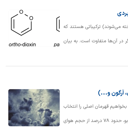
بردی
ته می‌شوند) ترکیباتی هستند که
ر در آن‌ها متفاوت است. به بیان
با چیدمان متفاوتی کنار هم قرار
 آرگون و...)
 بخواهیم قهرمان اصلی را انتخاب
کنیم، بدون شک نیتروژن برنده خواهد بود. این گاز بی‌رنگ و بی‌بو، حدود 78 درصد از حجم هوای