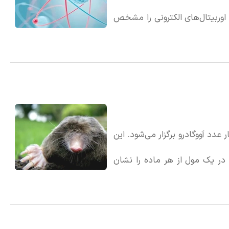
اوربیتال‌های الکترونی را مشخص
می‌کند. مقدار n همیشه یک عدد صحیح مثبت است (مانند 1، 2، 3 و غیره) و هرگز نمی‌تواند
د آووگادرو برگزار می‌شود. این
ت، تعداد ذرات موجود در یک مول از هر ماده را نشان
ر افراد نسبت به علم شیمی است.