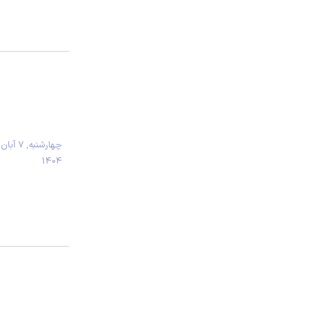
چهارشنبه, 7 آبان
1404