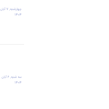
چهارشنبه, 7 آبان
1404
سه شنبه, 6 آبان
1404