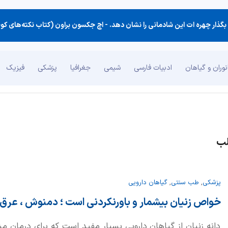
گذار چهره ات این شادمانی را نشان دهد. -
اچ جکسون براون (کتاب نکته‌های کو
وران و گیاهان
ادبیات فارسی
شیمی
جغرافیا
پزشکی
فیزیک
لب
پزشکی
,
طب سنتی
,
گیاهان دارویی
خواص زنیان بیشمار و باورنکردنی است ؛ دمنوش ، عرق
دانه زنیان از گیاهان دارویی بسیار مفید است که برای درمان 