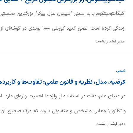
گیگانتوپیتکوس، به معنی "میمون غول پیکر"، بزرگترین نخستی‌
زندگی کرده است. تصور کنید گوریلی ۰
مدیر ارشد رایشمند
این موجود باستانی، گرچه به اندازه کینگ کونگ افسانه‌ای ن
معمولی بزرگتر و سنگین‌تر بود.
شیمی
فرضیه، مدل، نظریه و قانون علمی: تفاوت‌ها و کاربرده
در دنیای علم، دقت در استفاده از واژه‌ها اهمیت ویژه‌ای دارد. ا
و "قانون" معانی مشخص و متفاوتی دارند که درک صحیح آن‌ه
مدیر ارشد رایشمند
زبان عامیانه ممکن است "نظریه" را صرفاً یک حدس بدانیم، ا