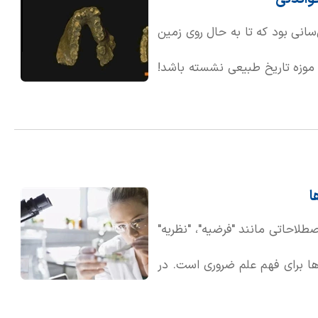
سانی بود که تا به حال روی زمین
۱۰۰ پوندی در گوشه‌ای از موزه تاریخ طبیعی نشسته باشد!
بود، اما به مراتب از یک گوریل
ا
صطلاحاتی مانند "فرضیه"، "نظریه"
ا برای فهم علم ضروری است. در
ما در علم، نظریه جایگاه بسیار