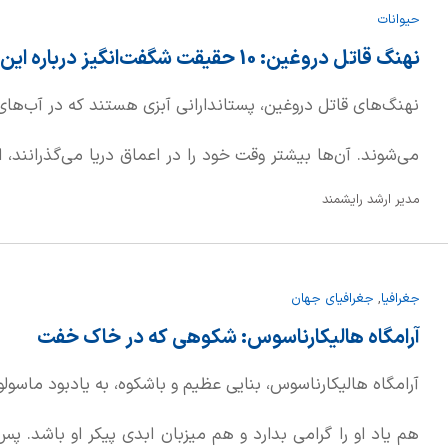
حیوانات
مولکول‌های آلی را از طریق واکنش‌های اکسیداسیون تجزیه 
نهنگ قاتل دروغین: 10 حقیقت شگفت‌انگیز درباره این دلفین مرموز
پراکسید تولید می‌کنند.
نهنگ‌های قاتل دروغین، پستاندارانی آبزی هستند که در آب‌ها
می‌شوند. آن‌ها بیشتر وقت خود را در اعماق دریا می‌گذرانند،
مدیر ارشد رایشمند
معنای "دروغین" گرفته شده. این نام‌گذاری به دلیل شباهت 
جغرافیا
,
جغرافیای جهان
واقعی صورت گرفته است. نهنگ‌های قاتل دروغین، سومین گونه 
آرامگاه هالیکارناسوس: شکوهی که در خاک خفت
می‌روند.
آرامگاه هالیکارناسوس، بنایی عظیم و باشکوه، به یادبود ماسولو