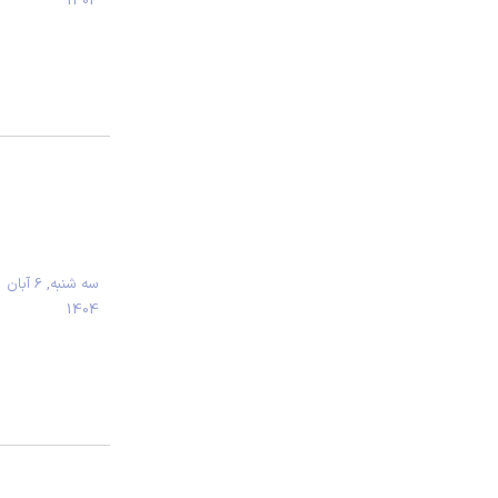
1404
سه شنبه, 6 آبان
1404