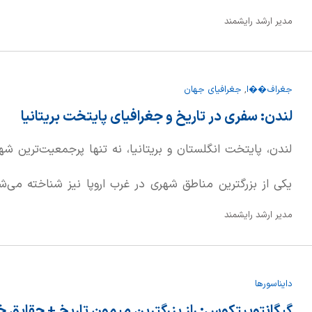
مدیر ارشد رایشمند
قبل از میلاد، همسرش آرتمیسیا، دستور ساخت این سازه ع
(بودروم امروزی در ترکیه) صادر کرد. سرانجام، ماسولوس و آر
جغراف��ا
,
جغرافیای جهان
سپرده شدند.
لندن: سفری در تاریخ و جغرافیای پایتخت بریتانیا
لندن، پایتخت انگلستان و بریتانیا، نه تنها پرجمعیت‌ترین ش
یکی از بزرگترین مناطق شهری در غرب اروپا نیز شناخته می‌شو
مدیر ارشد رایشمند
باستان بازمی‌گردد، زمانی که با نام لوندینیوم شناخته می‌شد.
هم قابل مشاهده است، زیرا هسته تاریخی شهر توسط مرزها
دایناسورها
است.
گیگانتوپیتکوس: راز بزرگترین میمون تاریخ + حقایق خ