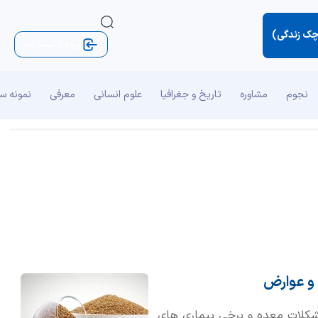
چک زندگی)
ورود | ثبت نام
نجوم
مشاوره
تاریخ و جغرافیا
علوم انسانی
معرفی
نمونه س
 و عوارض
مشکلات معده و برخی بیماری های