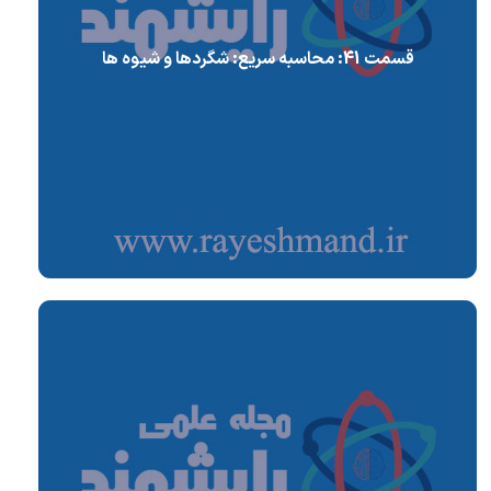
قسمت 41: محاسبه سریع: شگردها و شیوه ها