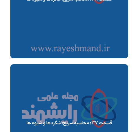
قسمت 37: محاسبه سریع: شگردها و شیوه ها