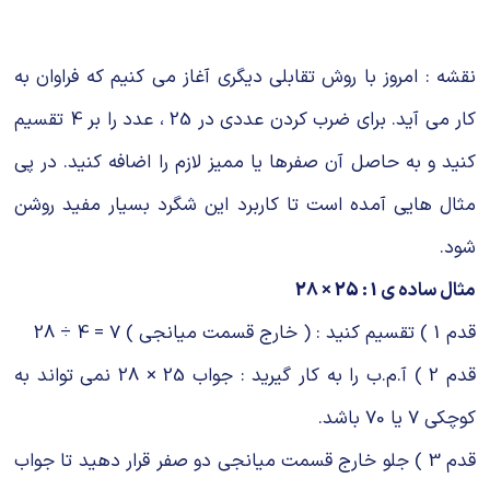
شیمی آلی
دندانپزشکی
رویدادهای ریاضی (کنفرانس و سمینارهای ریاضی)
روانپزشکی
صلاح های شیمیایی
نقشه : امروز با روش تقابلی دیگری آغاز می کنیم که فراوان به
طب سنتی
مطالب جالب شیمی
کار می آید. برای ضرب کردن عددی در 25 ، عدد را بر 4 تقسیم
کنید و به حاصل آن صفرها یا ممیز لازم را اضافه کنید. در پی
گیاهان دارویی
بمب های شیمیایی
مثال هایی آمده است تا کاربرد این شگرد بسیار مفید روشن
شیمی عمومی
شود.
شیمی سبز
مثال ساده ی 1 : 25 × 28
قدم 1 ) تقسیم کنید : ( خارج قسمت میانجی ) 7 = 4 ÷ 28
قدم 2 ) آ.م.ب را به کار گیرید : جواب 25 × 28 نمی تواند به
کوچکی 7 یا 70 باشد.
قدم 3 ) جلو خارج قسمت میانجی دو صفر قرار دهید تا جواب