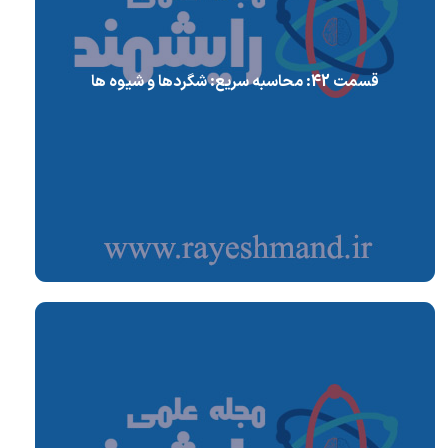
قسمت 42: محاسبه سریع: شگردها و شیوه ها