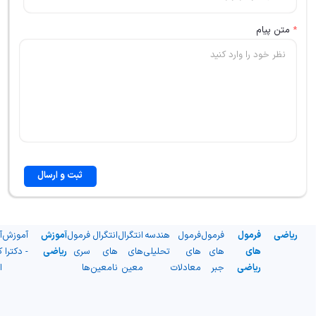
*
متن پیام
ثبت و ارسال
ریاضی
فرمول
فرمول
فرمول
هندسه
انتگرال
انتگرال
فرمول
آموزش
آموزش
آ
های
های
های
تحلیلی
های
های
سری
ریاضی
- دکترا
ک
ریاضی
جبر
معادلات
معین
نامعین
ها
ا