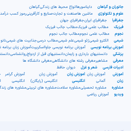
جانوران و گیاهان
دایناسورها
انواع محیط های زندگی
گیاهان
علوم و تکنولوژی
ماشین ها
صنعت و تجارت
صنایع و کارآفرینی
رموز کسب درآمد
جغرافیا
جغرافیای ایران
جغرافیای جهان
فیزیک
مطالب علمی فیزیک
مطالب جالب فیزیک
نجوم
مطالب علمی نجوم
مطالب جالب نجوم
شیمی
الکترو شیمی
ژئو شیمی
علم شیمی
مطالب درسی
جذابیت های شیمی
نانو
آموزش برنامه نویسی
آموزش برنامه نویسی جاوااسکریپت
آموزش زبان برنامه 
پزشکی
دانستنیهای بارداری و زایمان
دانستنیهای قبل از ازدواج
روانشناسی
دانست
معرفی
مشاهیر
معرفی رشته های دانشگاهی
معرفی دانشگاه ها
ادبیات فارسی
شعر و غزل
دیوان حافظ
آموزش
آموزش زبان
آموزش زبان
آموزش زبان
آموزش گرامر
ج
زبان
آلمانی
انگلیسی
انگلیسی (رایگان)
انگلیسی
ا
مشاوره
مشاوره تحصیلی
مشاوره سلامت
مشاوره های تربیتی
مشاوره های زند
ویدیو
آموزش ریاضی