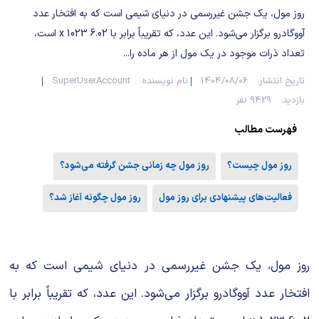
شیمی آلی
دندانپزشکی
رویدادهای ریاضی (کنفرانس و سمینارهای ریاضی)
روز مول، یک جشن غیررسمی در دنیای شیمی است که به افتخار عدد
آووگادرو برگزار می‌شود. این عدد، که تقریباً برابر با 6.02 x 1023 است،
روانپزشکی
صلاح های شیمیایی
تعداد ذرات موجود در یک مول از هر ماده را...
طب سنتی
مطالب جالب شیمی
تاریخ انتشار:
1404/08/06
نام نویسنده:
SuperUserAccount
بازدید:
9429 نفر
گیاهان دارویی
بمب های شیمیایی
فهرست مطالب
شیمی عمومی
روز مول چیست؟
روز مول چه زمانی جشن گرفته می‌شود؟
شیمی سبز
فعالیت‌های پیشنهادی برای روز مول
روز مول چگونه آغاز شد؟
روز مول، یک جشن غیررسمی در دنیای شیمی است که به
افتخار عدد آووگادرو برگزار می‌شود. این عدد، که تقریباً برابر با