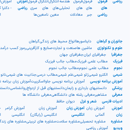
ریاضی
فرمول
فرمول
فرمول
هندسه
انتگرال
انتگرال
فرمول
آموزش
آموزش
آ
های
های
های
تحلیلی
های
های
سری
ریاضی
- دکترا
ک
ریاضی
جبر
معادلات
معین
نامعین
ها
ا
جانوران و گیاهان
دایناسورها
انواع محیط های زندگی
گیاهان
علوم و تکنولوژی
ماشین ها
صنعت و تجارت
صنایع و کارآفرینی
رموز کسب درآمد
جغرافیا
جغرافیای ایران
جغرافیای جهان
فیزیک
مطالب علمی فیزیک
مطالب جالب فیزیک
نجوم
مطالب علمی نجوم
مطالب جالب نجوم
شیمی
الکترو شیمی
ژئو شیمی
علم شیمی
مطالب درسی
جذابیت های شیمی
نانو
آموزش برنامه نویسی
آموزش برنامه نویسی جاوااسکریپت
آموزش زبان برنامه 
پزشکی
دانستنیهای بارداری و زایمان
دانستنیهای قبل از ازدواج
روانشناسی
دانست
معرفی
مشاهیر
معرفی رشته های دانشگاهی
معرفی دانشگاه ها
ادبیات فارسی
شعر و غزل
دیوان حافظ
آموزش
آموزش زبان
آموزش زبان
آموزش زبان
آموزش گرامر
ج
زبان
آلمانی
انگلیسی
انگلیسی (رایگان)
انگلیسی
ا
مشاوره
مشاوره تحصیلی
مشاوره سلامت
مشاوره های تربیتی
مشاوره های زند
ویدیو
آموزش ریاضی