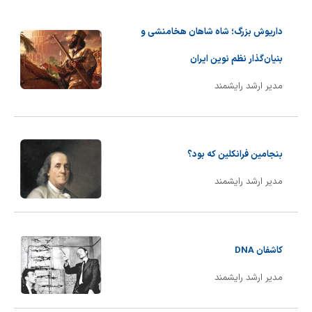
شیمی آلی
دندانپزشکی
رویدادهای ریاضی (کنفرانس و سمینارهای ریاضی)
داریوش بزرگ؛ شاه شاهان هخامنشی و
روانپزشکی
صلاح های شیمیایی
بنیان‌گذار نظم نوین ایران
طب سنتی
مطالب جالب شیمی
مدیر ارشد رایشمند
گیاهان دارویی
بمب های شیمیایی
شیمی عمومی
بنجامین فرانکلین که بود؟
شیمی سبز
مدیر ارشد رایشمند
کاشفان DNA
مدیر ارشد رایشمند