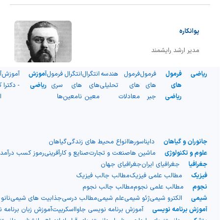
پوانکاره
مدیر ارشد رایشمند
ریاضی
فرمول
فرمول
فرمول
هندسه
انتگرال
انتگرال
فرمول
آموزش
آموزش
آ
های
های
های
تحلیلی
های
های
سری
ریاضی
- دکترا
ک
ریاضی
جبر
معادلات
معین
نامعین
ها
ا
جانوران و گیاهان
دایناسورها
انواع محیط های زندگی
گیاهان
علوم و تکنولوژی
ماشین ها
صنعت و تجارت
صنایع و کارآفرینی
رموز کسب درآمد
جغرافیا
جغرافیای ایران
جغرافیای جهان
فیزیک
مطالب علمی فیزیک
مطالب جالب فیزیک
نجوم
مطالب علمی نجوم
مطالب جالب نجوم
شیمی
الکترو شیمی
ژئو شیمی
علم شیمی
مطالب درسی
جذابیت های شیمی
نانو
آموزش برنامه نویسی
آموزش برنامه نویسی جاوااسکریپت
آموزش زبان برنامه 