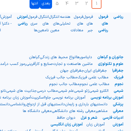
5
4
3
2
1
بعدی
انتها
ریاضی
فرمول
فرمول
فرمول
هندسه
انتگرال
انتگرال
فرمول
آموزش
آموزش
آ
های
های
های
تحلیلی
های
های
سری
ریاضی
- دکترا
ک
ریاضی
جبر
معادلات
معین
نامعین
ها
ا
جانوران و گیاهان
دایناسورها
انواع محیط های زندگی
گیاهان
علوم و تکنولوژی
ماشین ها
صنعت و تجارت
صنایع و کارآفرینی
رموز کسب درآمد
جغرافیا
جغرافیای ایران
جغرافیای جهان
فیزیک
مطالب علمی فیزیک
مطالب جالب فیزیک
نجوم
مطالب علمی نجوم
مطالب جالب نجوم
شیمی
الکترو شیمی
ژئو شیمی
علم شیمی
مطالب درسی
جذابیت های شیمی
نانو
آموزش برنامه نویسی
آموزش برنامه نویسی جاوااسکریپت
آموزش زبان برنامه 
پزشکی
دانستنیهای بارداری و زایمان
دانستنیهای قبل از ازدواج
روانشناسی
دانست
معرفی
مشاهیر
معرفی رشته های دانشگاهی
معرفی دانشگاه ها
ادبیات فارسی
شعر و غزل
دیوان حافظ
آموزش
آموزش زبان
آموزش زبان انگلیسی