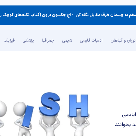
فم به چشمان طرف مقابل نگاه كن. -
اچ جکسون براون (کتاب نکته‌های کوچک ز
وران و گیاهان
ادبیات فارسی
شیمی
جغرافیا
پزشکی
فیزیک
ایادمی
د بخوانند