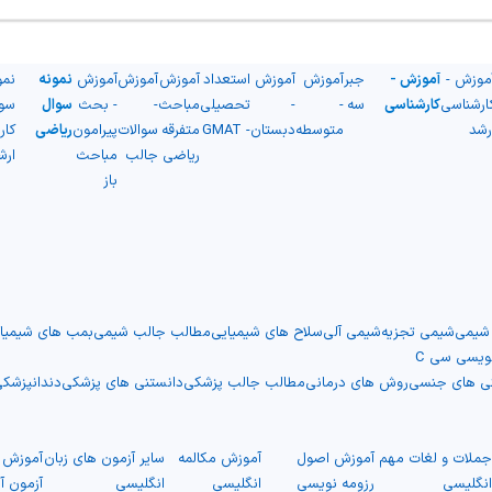
موزش -
آموزش -
جبر
آموزش
آموزش
استعداد
آموزش
آموزش
آموزش
نمونه
نمو
ارشناسی
کارشناسی
سه
-
-
تحصیلی
مباحث
-
- بحث
سوال
سو
رشد
متوسطه
دبستان
- GMAT
متفرقه
سوالات
پیرامون
ریاضی
کار
ریاضی
جالب
مباحث
ارش
باز
 شیمی
شیمی تجزیه
شیمی آلی
سلاح های شیمیایی
مطالب جالب شیمی
بمب های شیمیا
نویسی سی C
نی های جنسی
روش های درمانی
مطالب جالب پزشکی
دانستنی های پزشکی
دندانپزشک
ملات و لغات مهم
آموزش اصول
آموزش مکالمه
سایر آزمون های زبان
آموزش ت
نگلیسی
رزومه نویسی
انگلیسی
انگلیسی
آزمون آ