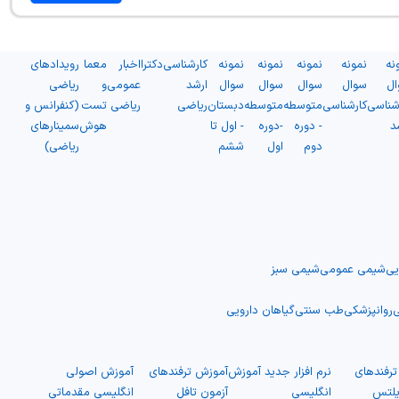
نه
نمونه
نمونه
نمونه
نمونه
کارشناسی
دکترا
اخبار
معما
رویدادهای
ال
سوال
سوال
سوال
سوال
ارشد
عمومی
و
ریاضی
شناسی
کارشناسی
متوسطه
متوسطه
دبستان
ریاضی
ریاضی
تست
(کنفرانس و
د
- دوره
-دوره
- اول تا
هوش
سمینارهای
دوم
اول
ششم
ریاضی)
یی
شیمی عمومی
شیمی سبز
ی
روانپزشکی
طب سنتی
گیاهان دارویی
رفندهای
نرم افزار جدید آموزش
آموزش ترفندهای
آموزش اصولی
یلتس
انگلیسی
آزمون تافل
انگلیسی مقدماتی