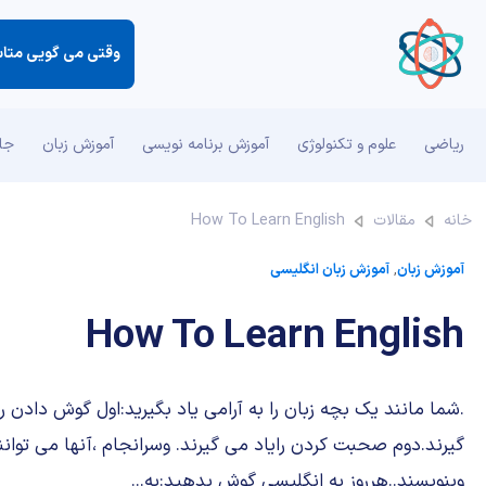
وقتی می گویی متاس
ریاضی
علوم و تکنولوژی
آموزش برنامه نویسی
آموزش زبان
جان
خانه
مقالات
How To Learn English
آموزش زبان
,
آموزش زبان انگلیسی
How To Learn English
.شما مانند یک بچه زبان را به آرامی یاد بگیرید:اول گوش دادن ر
گیرند.دوم صحبت کردن رایاد می گیرند. وسرانجام ،آنها می توانن
وبنویسند..هرروز به انگلیسی گوش بدهید:به...