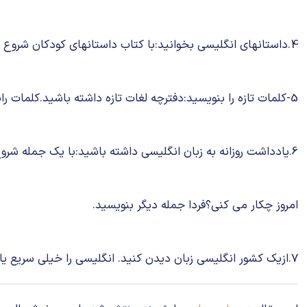
4.داستانهای انگلیسی بخوانید:با کتاب داستانهای کودکان شروع کنید.خوانندگانی راکه زبان دوم آنها انگلیسی است را بیازمایید.تبلیغات علایم وبرچسبهارابخوانید.
5-کلمات تازه را بنویسید:دفترچه لغات تازه داشته باشید.کلمات رابه ترتیب حروف انگلیسی بنویسید.برای کلمات جملاتی را بنویسید.همیشه از یک فرهنگ لغت انگلیسی به انگلیسی استفاده کنید.
6.یادداشت روزانه به زبان انگلیسی داشته باشید:با یک جمله شروع کنید.چه احساسی داری؟هوا چطور است؟
امروز چکار می کنی؟فردا جمله دیگر بنویسید.
7.ازیک کشور انگلیسی زبان دیدن کنید. انگلیسی را خیلی سریع یاد می گیرید.بایک خانواده انگلیسی زبان بمانید.صحبتهای آنهارا گوش بدهید.تجربه جالبی خواهید داشت.