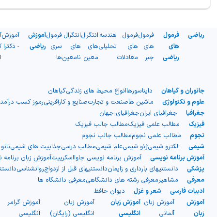
ریاضی
فرمول
فرمول
فرمول
هندسه
انتگرال
انتگرال
فرمول
آموزش
آموزش
آ
های
های
های
تحلیلی
های
های
سری
ریاضی
- دکترا
ک
ریاضی
جبر
معادلات
معین
نامعین
ها
ا
جانوران و گیاهان
دایناسورها
انواع محیط های زندگی
گیاهان
علوم و تکنولوژی
ماشین ها
صنعت و تجارت
صنایع و کارآفرینی
رموز کسب درآمد
جغرافیا
جغرافیای ایران
جغرافیای جهان
فیزیک
مطالب علمی فیزیک
مطالب جالب فیزیک
نجوم
مطالب علمی نجوم
مطالب جالب نجوم
شیمی
الکترو شیمی
ژئو شیمی
علم شیمی
مطالب درسی
جذابیت های شیمی
نانو
آموزش برنامه نویسی
آموزش برنامه نویسی جاوااسکریپت
آموزش زبان برنامه 
پزشکی
دانستنیهای بارداری و زایمان
دانستنیهای قبل از ازدواج
روانشناسی
دانست
معرفی
مشاهیر
معرفی رشته های دانشگاهی
معرفی دانشگاه ها
ادبیات فارسی
شعر و غزل
دیوان حافظ
آموزش
آموزش زبان
آموزش زبان
آموزش زبان
آموزش گرامر
ج
زبان
آلمانی
انگلیسی
انگلیسی (رایگان)
انگلیسی
ا