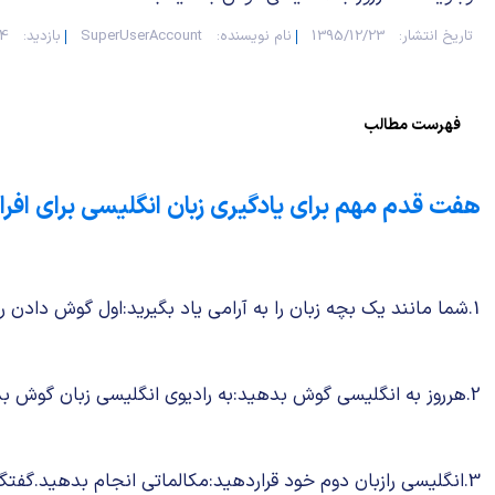
تاریخ انتشار:
1395/12/23
نام نویسنده:
SuperUserAccount
بازدید:
964
فهرست مطالب
هفت قدم مهم برای یادگیری زبان انگلیسی برای افر
1.شما مانند یک بچه زبان را به آرامی یاد بگیرید:اول گوش دادن رایادمی گیرند.دوم صحبت کردن رایاد می گیرند. وسرانجام ،آنها می توانند بخوانند وبنویسند.
2.هرروز به انگلیسی گوش بدهید:به رادیوی انگلیسی زبان گوش بدهید.به تلویزیون انگلیسی نگاه کنید.فیلمهای انگلیسی ببینید.ازدرسهای آنلاین استفاده کنید.
3.انگلیسی رازبان دوم خود قراردهید:مکالماتی انجام بدهید.گفتگوهایی را تمرین کنید.ازمتون ویژه مبتدیان استفاده کنید.