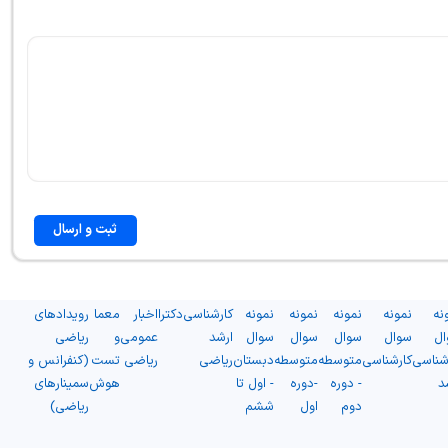
ثبت و ارسال
نه
نمونه
نمونه
نمونه
نمونه
کارشناسی
دکترا
اخبار
معما
رویدادهای
ال
سوال
سوال
سوال
سوال
ارشد
عمومی
و
ریاضی
شناسی
کارشناسی
متوسطه
متوسطه
دبستان
ریاضی
ریاضی
تست
(کنفرانس و
د
- دوره
-دوره
- اول تا
هوش
سمینارهای
دوم
اول
ششم
ریاضی)