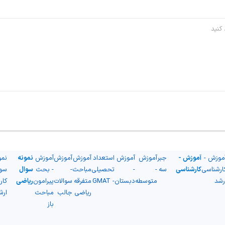
موزش -
آموزش -
جبر
آموزش
آموزش
استعداد
آموزش
آموزش
آموزش
نمونه
نمو
ارشناسی
کارشناسی
سه
-
-
تحصیلی
مباحث
-
- بحث
سوال
سو
رشد
متوسطه
دبستان
- GMAT
متفرقه
سوالات
پیرامون
ریاضی
کار
ریاضی
جالب
مباحث
ارش
باز