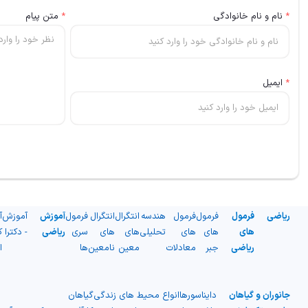
*
نام و نام خانوادگی
*
متن پیام
*
ایمیل
ریاضی
فرمول
فرمول
فرمول
هندسه
انتگرال
انتگرال
فرمول
آموزش
آموزش
آ
های
های
های
تحلیلی
های
های
سری
ریاضی
- دکترا
ک
ریاضی
جبر
معادلات
معین
نامعین
ها
ا
جانوران و گیاهان
دایناسورها
انواع محیط های زندگی
گیاهان