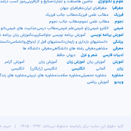
علوم و تکنولوژی
ماشین ها
صنعت و تجارت
صنایع و کارآفرینی
رموز کسب درآمد
جغرافیا
جغرافیای ایران
جغرافیای جهان
فیزیک
مطالب علمی فیزیک
مطالب جالب فیزیک
نجوم
مطالب علمی نجوم
مطالب جالب نجوم
شیمی
الکترو شیمی
ژئو شیمی
علم شیمی
مطالب درسی
جذابیت های شیمی
نانو
آموزش برنامه نویسی
آموزش برنامه نویسی جاوااسکریپت
آموزش زبان برنامه 
پزشکی
دانستنیهای بارداری و زایمان
دانستنیهای قبل از ازدواج
روانشناسی
دانست
معرفی
مشاهیر
معرفی رشته های دانشگاهی
معرفی دانشگاه ها
ادبیات فارسی
شعر و غزل
دیوان حافظ
آموزش
آموزش زبان
آموزش زبان
آموزش زبان
آموزش گرامر
ج
زبان
آلمانی
انگلیسی
انگلیسی (رایگان)
انگلیسی
ا
مشاوره
مشاوره تحصیلی
مشاوره سلامت
مشاوره های تربیتی
مشاوره های زند
ویدیو
آموزش ریاضی
کلیه حقوق این سایت برای رایشمند محفوظ می‌باشد. 1392 - 1405
|
حریم 