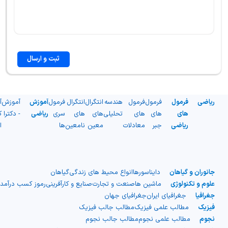
ثبت و ارسال
ریاضی
فرمول
فرمول
فرمول
هندسه
انتگرال
انتگرال
فرمول
آموزش
آموزش
آ
های
های
های
تحلیلی
های
های
سری
ریاضی
- دکترا
ک
ریاضی
جبر
معادلات
معین
نامعین
ها
ا
جانوران و گیاهان
دایناسورها
انواع محیط های زندگی
گیاهان
علوم و تکنولوژی
ماشین ها
صنعت و تجارت
صنایع و کارآفرینی
رموز کسب درآمد
جغرافیا
جغرافیای ایران
جغرافیای جهان
فیزیک
مطالب علمی فیزیک
مطالب جالب فیزیک
نجوم
مطالب علمی نجوم
مطالب جالب نجوم