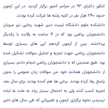
شیمی آلی
دندانپزشکی
رویدادهای ریاضی (کنفرانس و سمینارهای ریاضی)
کنکور دکترای 93 در سراسر کشور برگزار گردید. در این آزمون
روانپزشکی
صلاح های شیمیایی
حدود 240 هزار نفر در کلیه رشته ها شرکت کرده بودند.
دانشکده علوم دانشگاه تربیت دبیر شهید رجایی نیز میزبان
طب سنتی
مطالب جالب شیمی
دانشجویان ریاضی بود که در 4 ساعت به رقابت با یکدیگر
گیاهان دارویی
بمب های شیمیایی
پرداختند. پس از آزمون گردهم آیی های بسیاری توسط
شیمی عمومی
دانشجویان ریاضی جهت تجزیه و تحلیل سوالات تشکیل شده
بود. طبق صحبتی که با دانشجویان ریاضی انجام دادم، بسیاری
شیمی سبز
از دانشجویان همانند خود من سوالات زبان عمومی را بدون
پاسخ رها کرده بودند. برخی ها هم آمده بودند برای سال بعد
تجربه کسب کنند ولی به احتمال بسیار زیاد به علت به ثبات
نرسیدن نحوه برگزاری آزمون و تغییراتی که طی سال های اخیر