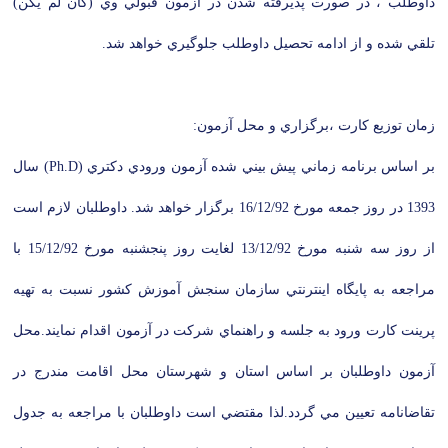
داوطلب ، در صورت پذيرفته شدن در آزمون قبولي وي (كان لم يكن)
تلقي شده و از ادامه تحصيل داوطلب جلوگيري خواهد شد.
زمان توزيع كارت ،برگزاري و محل آزمون:
بر اساس برنامه زماني پيش بيني شده آزمون ورودي دكتري (Ph.D) سال
1393 در روز جمعه مورخ 16/12/92 برگزار خواهد شد. داوطلبان لازم است
از روز سه شنبه مورخ 13/12/92 لغايت روز پنجشنبه مورخ 15/12/92 با
مراجعه به پايگاه اينترنتي سازمان سنجش آموزش كشور نسبت به تهيه
پرينت كارت ورود به جلسه و راهنماي شركت در آزمون اقدام نمايند.محل
آزمون داوطلبان بر اساس استان و شهرستان محل اقامت مندرج در
تقاضانامه تعيين مي گردد.لذا مقتضي است داوطلبان با مراجعه به جدول