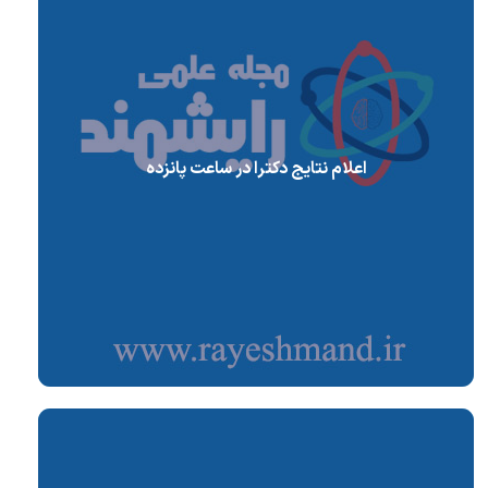
اعلام نتایج دکترا در ساعت پانزده