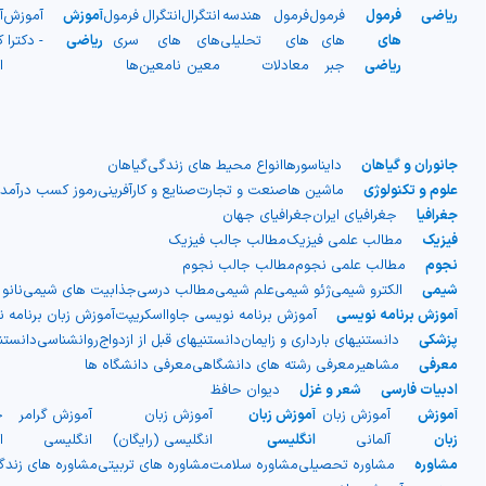
ریاضی
فرمول
فرمول
فرمول
هندسه
انتگرال
انتگرال
فرمول
آموزش
آموزش
آ
های
های
های
تحلیلی
های
های
سری
ریاضی
- دکترا
ک
ریاضی
جبر
معادلات
معین
نامعین
ها
ا
جانوران و گیاهان
دایناسورها
انواع محیط های زندگی
گیاهان
علوم و تکنولوژی
ماشین ها
صنعت و تجارت
صنایع و کارآفرینی
رموز کسب درآمد
جغرافیا
جغرافیای ایران
جغرافیای جهان
فیزیک
مطالب علمی فیزیک
مطالب جالب فیزیک
نجوم
مطالب علمی نجوم
مطالب جالب نجوم
شیمی
الکترو شیمی
ژئو شیمی
علم شیمی
مطالب درسی
جذابیت های شیمی
نانو
آموزش برنامه نویسی
آموزش برنامه نویسی جاوااسکریپت
آموزش زبان برنامه 
پزشکی
دانستنیهای بارداری و زایمان
دانستنیهای قبل از ازدواج
روانشناسی
دانست
معرفی
مشاهیر
معرفی رشته های دانشگاهی
معرفی دانشگاه ها
ادبیات فارسی
شعر و غزل
دیوان حافظ
آموزش
آموزش زبان
آموزش زبان
آموزش زبان
آموزش گرامر
ج
زبان
آلمانی
انگلیسی
انگلیسی (رایگان)
انگلیسی
ا
مشاوره
مشاوره تحصیلی
مشاوره سلامت
مشاوره های تربیتی
مشاوره های زند