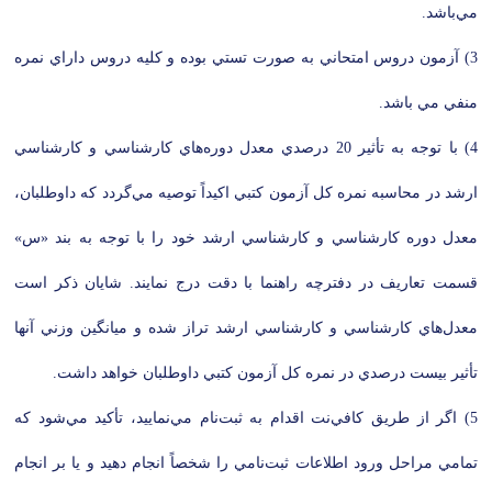
مي‌باشد.
3) آزمون دروس امتحاني به صورت تستي بوده و كليه دروس داراي نمره
منفي مي باشد.
4) با توجه به تأثير 20 درصدي معدل دوره‌هاي كارشناسي و كارشناسي
ارشد در محاسبه نمره كل آزمون كتبي اكيداً توصيه مي‌گردد كه داوطلبان،
معدل دوره كارشناسي و كارشناسي ارشد خود را با توجه به بند «س»
قسمت تعاريف در دفترچه راهنما با دقت درج نمايند. شايان ذكر است
معدل‌هاي كارشناسي و كارشناسي ارشد تراز شده و ميانگين وزني آنها
تأثير بيست درصدي در نمره كل آزمون كتبي داوطلبان خواهد داشت.
5) اگر از طريق كافي‌نت اقدام به ثبت‌نام مي‌نماييد، تأكيد مي‌شود كه
تمامي مراحل ورود اطلاعات ثبت‌نامي را شخصاً انجام دهيد و يا بر انجام