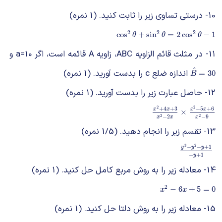
10- درستی تساوی زیر را ثابت کنید. (1 نمره)
2
2
2
cos
2
θ
+
sin
2
θ
=
2
cos
2
θ
−
1
cos
+
sin
=
2
cos
−
1
θ
θ
θ
11- در مثلث قائم الزاویه ABC، زاویه A قائمه است، اگر a=10 و
^
اندازه ضلع c را بدست آورید. (1 نمره)
B
^
=
30
=
30
B
12- حاصل عبارت زیر را بدست آورید. (1 نمره)
2
2
+
4
+
3
−
5
+
6
x
2
+
4
x
+
3
x
2
−
2
x
×
x
2
x
x
x
x
×
−
2
−
9
2
2
x
x
x
13- تقسم زیر را انجام دهید. (1/5 نمره)
3
2
−
−
+
1
y
y
y
y
3
−
y
2
−
y
+
1
−
+
1
y
14- معادله زیر را به روش مربع کامل حل کنید. (1 نمره)
2
x
2
−
6
x
+
5
=
0
−
6
+
5
=
0
x
x
15- معادله زیر را به روش دلتا حل کنید. (1 نمره)