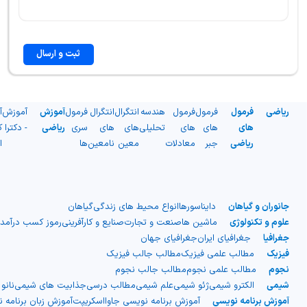
ثبت و ارسال
ریاضی
فرمول
فرمول
فرمول
هندسه
انتگرال
انتگرال
فرمول
آموزش
آموزش
آ
های
های
های
تحلیلی
های
های
سری
ریاضی
- دکترا
ک
ریاضی
جبر
معادلات
معین
نامعین
ها
ا
جانوران و گیاهان
دایناسورها
انواع محیط های زندگی
گیاهان
علوم و تکنولوژی
ماشین ها
صنعت و تجارت
صنایع و کارآفرینی
رموز کسب درآمد
جغرافیا
جغرافیای ایران
جغرافیای جهان
فیزیک
مطالب علمی فیزیک
مطالب جالب فیزیک
نجوم
مطالب علمی نجوم
مطالب جالب نجوم
شیمی
الکترو شیمی
ژئو شیمی
علم شیمی
مطالب درسی
جذابیت های شیمی
نانو
آموزش برنامه نویسی
آموزش برنامه نویسی جاوااسکریپت
آموزش زبان برنامه 