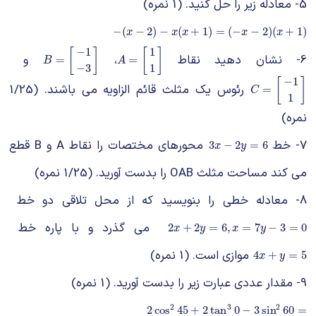
5- معادله زیر را حل کنید. (1 نمره)
−
(
x
−
2
)
−
x
(
x
+
1
)
=
(
−
x
−
2
)
(
x
+
1
)
−
(
−
2
)
−
(
+
1
)
=
(
−
−
2
)
(
+
1
)
x
x
x
x
x
−
1
1
[
]
[
]
6- نشان دهید نقاط
،
و
B
=
[
−
1
−
3
]
A
=
[
1
1
]
=
=
B
A
−
3
1
−
1
[
]
رئوس یک مثلث قائم الزاویه می باشند. (1/25
C
=
[
−
1
1
]
=
C
1
نمره)
7- خط
محورهای مختصات را نقاط A و B قطع
3
x
−
2
y
=
6
3
−
2
=
6
x
y
می کند مساحت مثلث OAB را بدست آورید. (1/25 نمره)
8- معادله خطی را بنویسید که از محل تلاقی دو خط
می گذرد و با پاره خط
2
x
+
2
y
=
6
,
x
=
7
y
−
3
=
0
2
+
2
=
6
,
=
7
−
3
=
0
x
y
x
y
موازی است. (1 نمره)
4
x
+
y
=
5
4
+
=
5
x
y
9- مقدار عددی عبارت زیر را بدست آورید. (1 نمره)
2
2
3
2
cos
2
45
+
2
tan
3
0
−
3
sin
2
60
=
2
cos
45
+
2
tan
0
−
3
sin
60
=