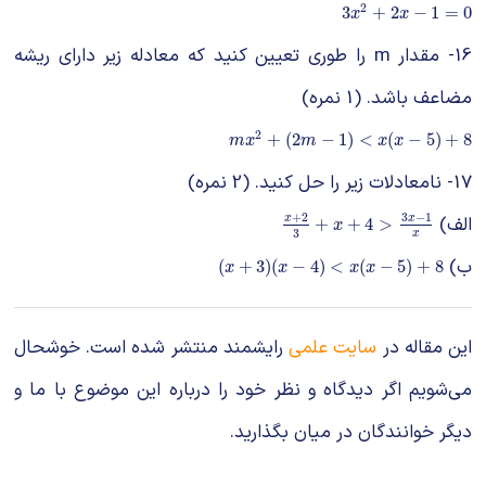
2
3
x
2
+
2
x
−
1
=
0
3
+
2
−
1
=
0
x
x
16- مقدار m را طوری تعیین کنید که معادله زیر دارای ریشه
مضاعف باشد. (1 نمره)
2
m
x
2
+
(
2
m
−
1
)
<
x
(
x
−
5
)
+
8
+
(
2
−
1
)
<
(
−
5
)
+
8
m
x
m
x
x
17- نامعادلات زیر را حل کنید. (2 نمره)
+
2
3
−
1
الف)
x
+
2
3
+
x
+
4
>
3
x
−
1
x
x
x
+
+
4
>
x
3
x
ب)
(
x
+
3
)
(
x
−
4
)
<
x
(
x
−
5
)
+
8
(
+
3
)
(
−
4
)
<
(
−
5
)
+
8
x
x
x
x
این مقاله در
سایت علمی
رایشمند منتشر شده است. خوشحال
می‌شویم اگر دیدگاه و نظر خود را درباره این موضوع با ما و
دیگر خوانندگان در میان بگذارید.