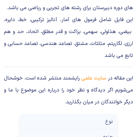
شیمی آلی
دندانپزشکی
رویدادهای ریاضی (کنفرانس و سمینارهای ریاضی)
های دوره دبیرستان برای رشته های تجربی و ریاضی می باشد.
روانپزشکی
صلاح های شیمیایی
این فایل شامل فرمول های آمار، آنالیز ترکیبی، خط، دایره،
بیضی، هذلولی، سهمی، براکت و قدر مطلق، اتحاد، حد و هم
طب سنتی
مطالب جالب شیمی
ارزی، لگاریتم، مثلثات، مشتق، تصاعد هندسی، تصاعد حسابی و
گیاهان دارویی
بمب های شیمیایی
تابع می باشد
شیمی عمومی
این مقاله در
سایت علمی
رایشمند منتشر شده است. خوشحال
شیمی سبز
می‌شویم اگر دیدگاه و نظر خود را درباره این موضوع با ما و
دیگر خوانندگان در میان بگذارید.
نوع
جزوه