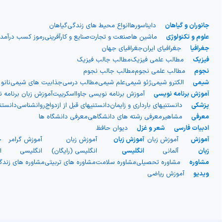
جانوران و گیاهان
دایناسورها
انواع محیط های زندگی
گیاهان
علوم و تکنولوژی
ماشین ها
صنعت و تجارت
صنایع و کارآفرینی
رموز کسب درآمد
جغرافیا
جغرافیای ایران
جغرافیای جهان
فیزیک
مطالب علمی فیزیک
مطالب جالب فیزیک
نجوم
مطالب علمی نجوم
مطالب جالب نجوم
شیمی
الکترو شیمی
ژئو شیمی
علم شیمی
مطالب درسی
جذابیت های شیمی
نانو
آموزش برنامه نویسی
آموزش برنامه نویسی جاوااسکریپت
آموزش زبان برنامه 
پزشکی
دانستنیهای بارداری و زایمان
دانستنیهای قبل از ازدواج
روانشناسی
دانست
معرفی
مشاهیر
معرفی رشته های دانشگاهی
معرفی دانشگاه ها
ادبیات فارسی
شعر و غزل
دیوان حافظ
آموزش
آموزش زبان
آموزش زبان
آموزش زبان
آموزش گرامر
ج
زبان
آلمانی
انگلیسی
انگلیسی (رایگان)
انگلیسی
ا
مشاوره
مشاوره تحصیلی
مشاوره سلامت
مشاوره های تربیتی
مشاوره های زند
ویدیو
آموزش ریاضی