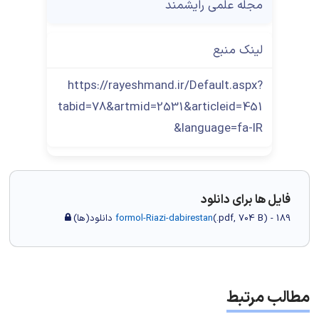
مجله علمی رایشمند
لینک منبع
https://rayeshmand.ir/Default.aspx?
tabid=78&artmid=2531&articleid=451
&language=fa-IR
فایل ها برای دانلود
) - 189 دانلود(ها)
704 B
.pdf,
(
formol-Riazi-dabirestan
مطالب مرتبط