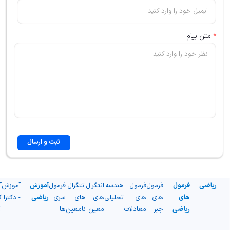
*
متن پیام
ثبت و ارسال
ریاضی
فرمول
فرمول
فرمول
هندسه
انتگرال
انتگرال
فرمول
آموزش
آموزش
آ
های
های
های
تحلیلی
های
های
سری
ریاضی
- دکترا
ک
ریاضی
جبر
معادلات
معین
نامعین
ها
ا