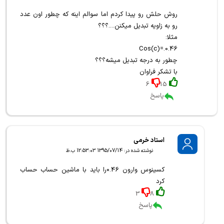
روش حلش رو پیدا کردم اما سوالم اینه که چطور اون عدد
رو به زاویه تبدیل میکنن....؟؟؟
مثلا:
0.46.=(Cos(c
چطور به درجه تبدیل میشه؟؟؟
با تشکر فراوان
6
15
پاسخ
استاد خرمی
نوشته شده در: 1395/07/14 12:53:03 ب.ظ
کسینوس وارون 0.46را باید با ماشین حساب حساب
کرد
3
8
پاسخ