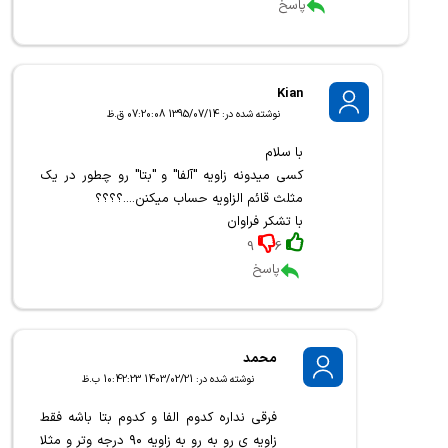
پاسخ
Kian
نوشته شده در: 1395/07/14 07:20:08 ق.ظ
با سلام
کسی میدونه زاویه "آلفا" و "بتا" رو چطور در یک
مثلث قائم الزاویه حساب میکنن....؟؟؟؟
با تشکر فراوان
9
6
پاسخ
محمد
نوشته شده در: 1403/02/21 10:42:23 ب.ظ
فرقی نداره کدوم الفا و کدوم بتا باشه فقط
زاویه ی رو به رو به زاویه ۹۰ درجه وتر و مثلا