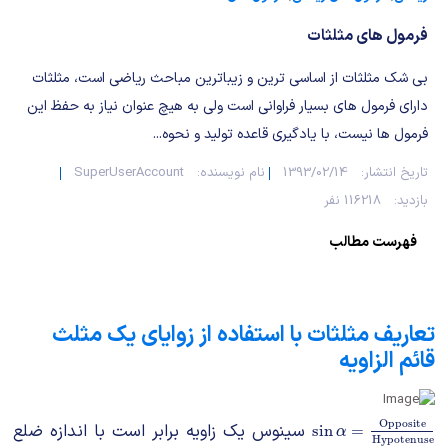
شیمی آلی
دندانپزشکی
رویدادهای ریاضی (کنفرانس و سمینارهای ریاضی)
فرمول های مثلثات
روانپزشکی
صلاح های شیمیایی
بی شک مثلثات از اساسی ترین و زیباترین مباحث ریاضی است، مثلثات
طب سنتی
مطالب جالب شیمی
دارای فرمول های بسیار فراوانی است ولی به هیچ عنوان نیاز به حفظ این
فرمول ها نیست، با یادگیری قاعده تولید و نحوه...
گیاهان دارویی
بمب های شیمیایی
تاریخ انتشار:
1393/02/14
نام نویسنده:
SuperUserAccount
بازدید:
116218 نفر
شیمی عمومی
فهرست مطالب
شیمی سبز
تعاریف مثلثات با استفاده از زوایای یک مثلث
قائم الزاویه
Opposite
سینوس یک زاویه برابر است با اندازه ضلع
sin
α
=
Opposite
Hyp
sin
=
α
Hypotenuse