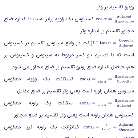
روبرو تقسیم بر وتر
Adjacent
کسینوس یک زاویه برابر است با اندازه ضلع
cos
α
=
Adjacent
Hy
cos
=
α
Hypotenuse
مجاور تقسیم بر اندازه وتر
Opposite
تانژانت در واقع سینوس تقسیم بر کسینوس
tan
α
=
Opposite
A
tan
=
α
Adjacent
است که با تقسیم دو کسر مربوط به سینوس و کسینوس بر
هم، حاصل اندازه ضلع روبرو تقسیم بر ضلع مجاور می شود.
Hypotenuse
1
کسکانت یک زاویه، معکوس
csc
α
=
1
sin
α
=
Hypotenuse
csc
=
=
α
sin
Opposite
α
سینوس همان زاویه است یعنی وتر تقسیم بر ضلع مقابل
Hypotenuse
1
سکانت یک زاویه، معکوس
sec
α
=
1
cos
α
=
Hypotenuse
sec
=
=
α
cos
Adjacent
α
کسینوس همان زاویه است یعنی وتر تقسیم بر ضلع مجاور
Adjacent
1
کتانژانت یک زاویه نیز، معکوس
cot
α
=
1
tan
α
=
Adjacent
O
cot
=
=
α
tan
Opposite
α