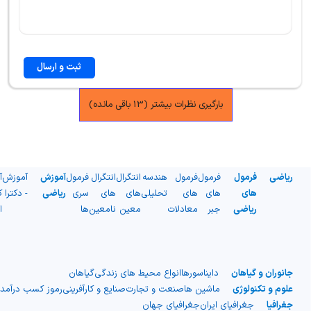
ثبت و ارسال
بارگیری نظرات بیشتر (13 باقی مانده)
ریاضی
فرمول
فرمول
فرمول
هندسه
انتگرال
انتگرال
فرمول
آموزش
آموزش
آ
های
های
های
تحلیلی
های
های
سری
ریاضی
- دکترا
ک
ریاضی
جبر
معادلات
معین
نامعین
ها
ا
جانوران و گیاهان
دایناسورها
انواع محیط های زندگی
گیاهان
علوم و تکنولوژی
ماشین ها
صنعت و تجارت
صنایع و کارآفرینی
رموز کسب درآمد
جغرافیا
جغرافیای ایران
جغرافیای جهان