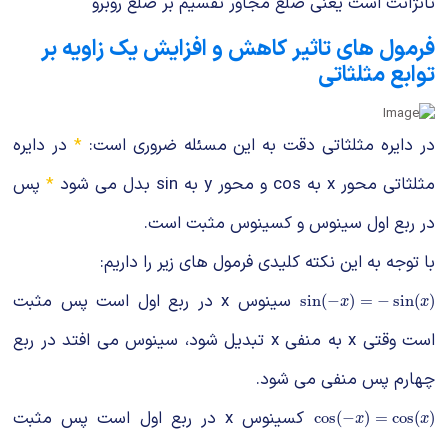
تانژانت است یعنی ضلع مجاور تقسیم بر ضلع روبرو
فرمول های تاثیر کاهش و افزایش یک زاویه بر
توابع مثلثاتی
در دایره مثلثاتی دقت به این مسئله ضروری است:
*
در دایره
مثلثاتی محور x به cos و محور y به sin بدل می شود
*
پس
در ربع اول سینوس و کسینوس مثبت است.
با توجه به این نکته کلیدی فرمول های زیر را داریم:
سینوس x در ربع اول است پس مثبت
sin
(
−
x
)
=
−
sin
(
x
)
sin
(
−
)
=
−
sin
(
)
x
x
است وقتی x به منفی x تبدیل شود، سینوس می افتد در ربع
چهارم پس منفی می شود.
کسینوس x در ربع اول است پس مثبت
cos
(
−
x
)
=
cos
(
x
)
cos
(
−
)
=
cos
(
)
x
x