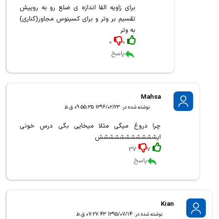
برای زاویه الفا اندازه ی ضلع رو به روییش
تقسیم بر وتر و برای کسینوس مجاور(کناری)
به وتر
0
0
پاسخ
Mahsa
نوشته شده در: 1396/02/23 09:55:35 ق.ظ
چرا دروغ میگی مثلا میخایی بگی درس خونی
ایششششششششششش
37
7
پاسخ
Kian
نوشته شده در: 1395/07/14 07:27:43 ق.ظ