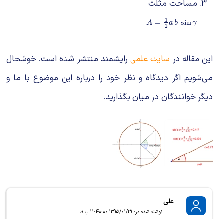
مساحت مثلث
1
A
=
1
2
a
b
sin
γ
=
sin
A
a
b
γ
2
این مقاله در
سایت علمی
رایشمند منتشر شده است. خوشحال
می‌شویم اگر دیدگاه و نظر خود را درباره این موضوع با ما و
دیگر خوانندگان در میان بگذارید.
علی
نوشته شده در: 1395/01/29 11:40:00 ب.ظ