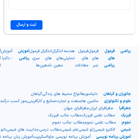
ثبت و ارسال
ریاضی
فرمول
فرمول
فرمول
هندسه
انتگرال
انتگرال
فرمول
آموزش
آموزش
آ
های
های
های
تحلیلی
های
های
سری
ریاضی
- دکترا
ک
ریاضی
جبر
معادلات
معین
نامعین
ها
ا
جانوران و گیاهان
دایناسورها
انواع محیط های زندگی
گیاهان
علوم و تکنولوژی
ماشین ها
صنعت و تجارت
صنایع و کارآفرینی
رموز کسب درآمد
جغرافیا
جغرافیای ایران
جغرافیای جهان
فیزیک
مطالب علمی فیزیک
مطالب جالب فیزیک
نجوم
مطالب علمی نجوم
مطالب جالب نجوم
شیمی
الکترو شیمی
ژئو شیمی
علم شیمی
مطالب درسی
جذابیت های شیمی
نانو
آموزش برنامه نویسی
آموزش برنامه نویسی جاوااسکریپت
آموزش زبان برنامه 