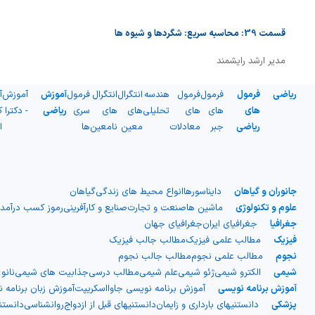
شیمی آلی
دندانپزشکی
رویدادهای ریاضی (کنفرانس و سمینارهای ریاضی)
قسمت 39: محاسبه سریع: شگردها و شیوه ها
روانپزشکی
صلاح های شیمیایی
مدیر ارشد رایشمند
طب سنتی
مطالب جالب شیمی
ریاضی
فرمول
فرمول
فرمول
هندسه
انتگرال
انتگرال
فرمول
آموزش
آموزش
آ
گیاهان دارویی
بمب های شیمیایی
های
های
های
تحلیلی
های
های
سری
ریاضی
- دکترا
ک
ریاضی
جبر
معادلات
معین
نامعین
ها
ا
شیمی عمومی
شیمی سبز
جانوران و گیاهان
دایناسورها
انواع محیط های زندگی
گیاهان
علوم و تکنولوژی
ماشین ها
صنعت و تجارت
صنایع و کارآفرینی
رموز کسب درآمد
جغرافیا
جغرافیای ایران
جغرافیای جهان
فیزیک
مطالب علمی فیزیک
مطالب جالب فیزیک
نجوم
مطالب علمی نجوم
مطالب جالب نجوم
شیمی
الکترو شیمی
ژئو شیمی
علم شیمی
مطالب درسی
جذابیت های شیمی
نانو
آموزش برنامه نویسی
آموزش برنامه نویسی جاوااسکریپت
آموزش زبان برنامه 
پزشکی
دانستنیهای بارداری و زایمان
دانستنیهای قبل از ازدواج
روانشناسی
دانست