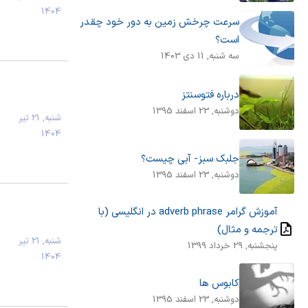
1404
سرعت چرخش زمین به دور خود چقدر
است؟
سه شنبه, 11 دی 1403
درباره فتوسنتز
دوشنبه, 23 اسفند 1395
شنبه, 21 تیر
1404
جلبک سبز- آبی چیست؟
دوشنبه, 23 اسفند 1395
آموزش گرامر adverb phrase در انگلیسی (با
ترجمه و مثال)
شنبه, 21 تیر
پنجشنبه, 29 خرداد 1399
1404
کابوس ها
دوشنبه, 23 اسفند 1395