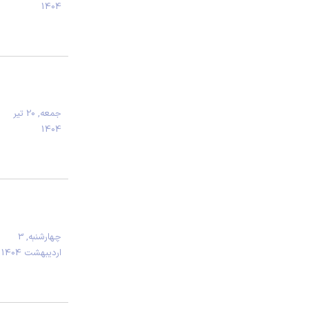
1404
جمعه, 20 تیر
1404
چهارشنبه, 3
اردیبهشت 1404