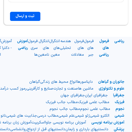
ثبت و ارسال
ریاضی
فرمول
فرمول
فرمول
هندسه
انتگرال
انتگرال
فرمول
آموزش
آموزش
آ
های
های
های
تحلیلی
های
های
سری
ریاضی
- دکترا
ک
ریاضی
جبر
معادلات
معین
نامعین
ها
ا
جانوران و گیاهان
دایناسورها
انواع محیط های زندگی
گیاهان
علوم و تکنولوژی
ماشین ها
صنعت و تجارت
صنایع و کارآفرینی
رموز کسب درآمد
جغرافیا
جغرافیای ایران
جغرافیای جهان
فیزیک
مطالب علمی فیزیک
مطالب جالب فیزیک
نجوم
مطالب علمی نجوم
مطالب جالب نجوم
شیمی
الکترو شیمی
ژئو شیمی
علم شیمی
مطالب درسی
جذابیت های شیمی
نانو
آموزش برنامه نویسی
آموزش برنامه نویسی جاوااسکریپت
آموزش زبان برنامه 
پزشکی
دانستنیهای بارداری و زایمان
دانستنیهای قبل از ازدواج
روانشناسی
دانست