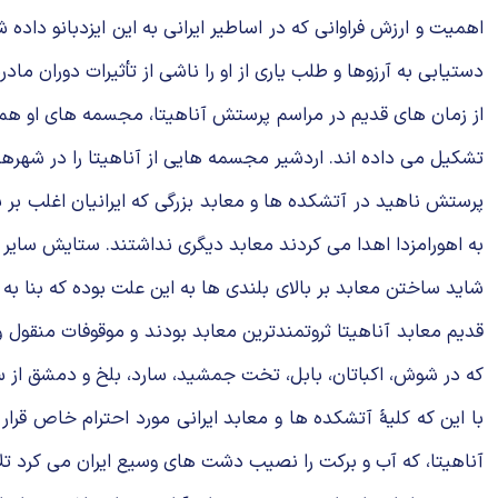
اهمیت و ارزش فراوانی که در اساطیر ایرانی به این ایزدبانو داد
دستیابی به آرزوها و طلب یاری از او را ناشی از تأثیرات دوران مادر
از زمان های قدیم در مراسم پرستش آناهیتا، مجسمه های او هم 
تشکیل می داده اند. اردشیر مجسمه هایی از آناهیتا را در شهرها
پرستش ناهید در آتشکده ها و معابد بزرگی که ایرانیان اغلب بر ب
به اهورامزدا اهدا می کردند معابد دیگری نداشتند. ستایش سایر
شاید ساختن معابد بر بالای بلندی ها به این علت بوده که بنا به
قدیم معابد آناهیتا ثروتمندترین معابد بودند و موقوفات منقول و غ
که در شوش، اکباتان، بابل، تخت جمشید، سارد، بلخ و دمشق از س
با این که کلیهٔ آتشکده ها و معابد ایرانی مورد احترام خاص قر
آناهیتا، که آب و برکت را نصیب دشت های وسیع ایران می کرد ت