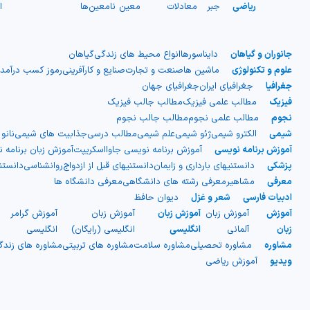
ریاضی
جبر
معادلات
معین
نامعین
ها
ا
جانوران و گیاهان
دایناسورها
انواع محیط های زندگی
گیاهان
علوم و تکنولوژی
ماشین ها
صنعت و تجارت
صنایع و کارآفرینی
رموز کسب درآمد
جغرافیا
جغرافیای ایران
جغرافیای جهان
فیزیک
مطالب علمی فیزیک
مطالب جالب فیزیک
نجوم
مطالب علمی نجوم
مطالب جالب نجوم
شیمی
الکترو شیمی
ژئو شیمی
علم شیمی
مطالب درسی
جذابیت های شیمی
نانو
آموزش برنامه نویسی
آموزش برنامه نویسی جاوااسکریپت
آموزش زبان برنامه 
پزشکی
دانستنیهای بارداری و زایمان
دانستنیهای قبل از ازدواج
روانشناسی
دانست
معرفی
مشاهیر
معرفی رشته های دانشگاهی
معرفی دانشگاه ها
ادبیات فارسی
شعر و غزل
دیوان حافظ
آموزش
آموزش زبان
آموزش زبان
آموزش زبان
آموزش گرامر
ج
زبان
آلمانی
انگلیسی
انگلیسی (رایگان)
انگلیسی
ا
مشاوره
مشاوره تحصیلی
مشاوره سلامت
مشاوره های تربیتی
مشاوره های زند
ویدیو
آموزش ریاضی