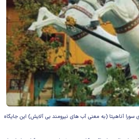
 سورا آناهیتا (به معنی آب های نیرومند بی آلایش) این جایگاه