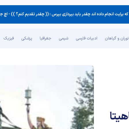
 برایت انجام داده اند چقدر باید بپردازی بپرس : (( چقدر تقدیم كنم؟ )) -
اچ جکسون برا
وران و گیاهان
ادبیات فارسی
شیمی
جغرافیا
پزشکی
فیزیک
هیتا