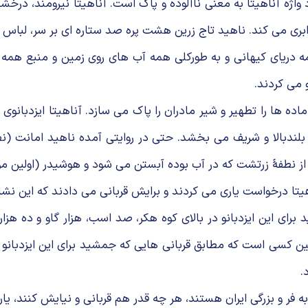
ژه آناهیتا به معنی ناآلوده و پاک است. آناهیتا نیرومند، درخشان،
بری می کند. ناهید تاج زرین هشت پره صد ستاره ای بر سر، لباس زر
ریای کیهانی و به طورکلی همه آب های روی زمین و منبع همه بارور
 می کردند.
اده ها را تطهیر و شیر مادران را پاک می سازد. آناهیتا ایزدبانوی
، بلندبالا و شریف می بخشد. حتی در روایتی آمده ناهید امانت (
از نطفهٔ زرتشت که در آب بوده آبستن می شود و هوشیدر (اولین موع
هیتا درخواست یاری می کردند و برایش قربانی می دادند که این نشان
ی این ایزدبانو در بالای کوه هکر، صد اسب، هزار گاو و ده هزار
 کسی است که مطابق قربانی هایی که جمشید برای این ایزدبانو انجا
.
ن به فر و بزرگی ایران هستند، هر چه قدر هم قربانی و نیایش کنند، ی