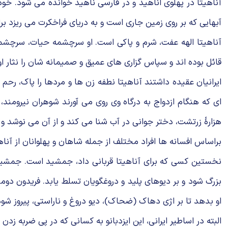
آناهیتا در پهلوی اناهید و در فارسی ناهید خوانده می شود. خود وا
آبهایی که بر روی زمین جاری است و به دریای فراخکرت می ریزد برا
آناهیتا الهه عفت، شرم و پاکی است. او سرچشمه حیات، سرچشمه د
قائل بوده اند و سپاس گزاری های عمیق و صمیمانه شان را نثار او
ایرانیان عقیده داشتند آناهیتا نطفه زن ها و مردها را پاک، رحم م
ای که هنگام ازدواج به درگاه وی روی می آورند شوهران نیرومند
هزارهٔ زرتشت، دختر جوانی در آب شنا می کند و از آن می نوشد و 
براساس افسانه ها افراد مختلف از جمله شاهان و پهلوانان از آنا
نخستین کسی که برای آناهیتا قربانی داد، جمشید است. جمشید برا
بزرگ شود و بر دیوهای پلید و دروغگویان تسلط یابد. فریدون دومین
او بدهد تا بر اژی دهاک (ضحاک)، دیو دروغ و ناراستی، پیروز شود
البته در اساطیر ایرانی، این ایزدبانو به کسانی که در پی ضربه زد