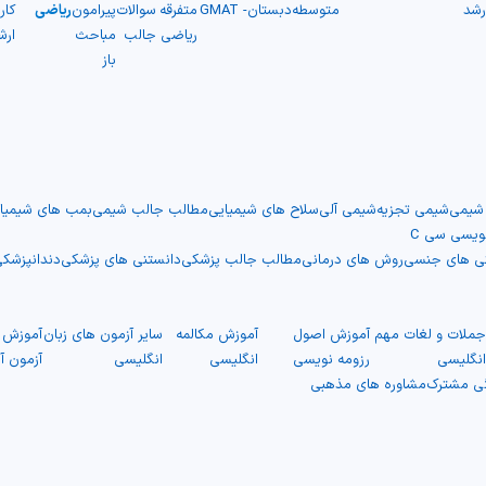
رشد
متوسطه
دبستان
- GMAT
متفرقه
سوالات
پیرامون
ریاضی
کار
ریاضی
جالب
مباحث
ارش
باز
 شیمی
شیمی تجزیه
شیمی آلی
سلاح های شیمیایی
مطالب جالب شیمی
بمب های شیمیا
نویسی سی C
نی های جنسی
روش های درمانی
مطالب جالب پزشکی
دانستنی های پزشکی
دندانپزشک
ملات و لغات مهم
آموزش اصول
آموزش مکالمه
سایر آزمون های زبان
آموزش ت
نگلیسی
رزومه نویسی
انگلیسی
انگلیسی
آزمون آ
گی مشترک
مشاوره های مذهبی