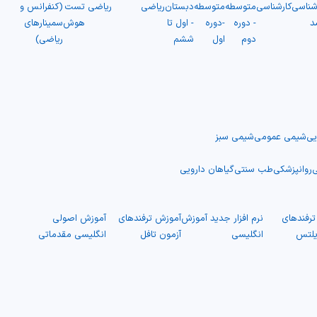
شناسی
کارشناسی
متوسطه
متوسطه
دبستان
ریاضی
ریاضی
تست
(کنفرانس و
د
- دوره
-دوره
- اول تا
هوش
سمینارهای
دوم
اول
ششم
ریاضی)
یی
شیمی عمومی
شیمی سبز
ی
روانپزشکی
طب سنتی
گیاهان دارویی
رفندهای
نرم افزار جدید آموزش
آموزش ترفندهای
آموزش اصولی
یلتس
انگلیسی
آزمون تافل
انگلیسی مقدماتی