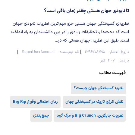
شیمی آلی
دندانپزشکی
رویدادهای ریاضی (کنفرانس و سمینارهای ریاضی)
تا نابودی جهان هستی چقدر زمان باقی است؟
روانپزشکی
صلاح های شیمیایی
نظریه‌ی گسیختگی جهان هستی جزو مهم‌ترین نظریات نابودی جهان
طب سنتی
مطالب جالب شیمی
است که بحث‌ها و تحقیقات زیادی را در بین دانشمندان به راه انداخته
است. طبق این نظریه، جهان هستی که در...
گیاهان دارویی
بمب های شیمیایی
تاریخ انتشار:
1396/08/25
نام نویسنده:
SuperUserAccount
بازدید:
1407 نفر
شیمی عمومی
فهرست مطالب
شیمی سبز
نظریه گسیختگی جهان چیست؟
نقش انرژی تاریک در گسیختگی جهان
زمان احتمالی وقوع Big Rip
نظریات جایگزین: Big Crunch و مرگ گرما
جمع‌بندی