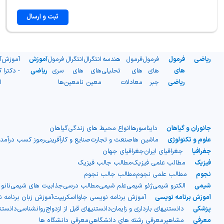
ثبت و ارسال
ریاضی
فرمول
فرمول
فرمول
هندسه
انتگرال
انتگرال
فرمول
آموزش
آموزش
آ
های
های
های
تحلیلی
های
های
سری
ریاضی
- دکترا
ک
ریاضی
جبر
معادلات
معین
نامعین
ها
ا
جانوران و گیاهان
دایناسورها
انواع محیط های زندگی
گیاهان
علوم و تکنولوژی
ماشین ها
صنعت و تجارت
صنایع و کارآفرینی
رموز کسب درآمد
جغرافیا
جغرافیای ایران
جغرافیای جهان
فیزیک
مطالب علمی فیزیک
مطالب جالب فیزیک
نجوم
مطالب علمی نجوم
مطالب جالب نجوم
شیمی
الکترو شیمی
ژئو شیمی
علم شیمی
مطالب درسی
جذابیت های شیمی
نانو
آموزش برنامه نویسی
آموزش برنامه نویسی جاوااسکریپت
آموزش زبان برنامه 
پزشکی
دانستنیهای بارداری و زایمان
دانستنیهای قبل از ازدواج
روانشناسی
دانست
معرفی
مشاهیر
معرفی رشته های دانشگاهی
معرفی دانشگاه ها