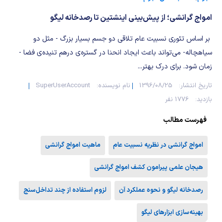
شیمی آلی
دندانپزشکی
رویدادهای ریاضی (کنفرانس و سمینارهای ریاضی)
امواج گرانشی؛ از پیش‌بینی اینشتین تا رصدخانه لیگو
روانپزشکی
صلاح های شیمیایی
بر اساس تئوری نسبیت عام تلاقی دو جسم بسیار بزرگ - مثل دو
طب سنتی
مطالب جالب شیمی
سیاهچاله- می‌تواند باعث ایجاد انحنا در گستره‌ی درهم‌ تنیده‌ی فضا -
زمان شود. برای درک بهتر...
گیاهان دارویی
بمب های شیمیایی
تاریخ انتشار:
1396/08/25
نام نویسنده:
SuperUserAccount
بازدید:
1776 نفر
شیمی عمومی
فهرست مطالب
شیمی سبز
امواج گرانشی در نظریه نسبیت عام
ماهیت امواج گرانشی
هیجان علمی پیرامون کشف امواج گرانشی
رصدخانه لیگو و نحوه عملکرد آن
لزوم استفاده از چند تداخل‌سنج
بهینه‌سازی ابزارهای لیگو