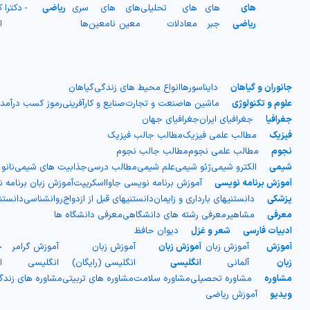
های
های
های
تحلیلی
های
های
سری
ریاضی
- دکترا
ک
ریاضی
جبر
معادلات
معین
نامعین
ها
ا
جانوران و گیاهان
دایناسورها
انواع محیط های زندگی
گیاهان
علوم و تکنولوژی
ماشین ها
صنعت و تجارت
صنایع و کارآفرینی
رموز کسب درآمد
جغرافیا
جغرافیای ایران
جغرافیای جهان
فیزیک
مطالب علمی فیزیک
مطالب جالب فیزیک
نجوم
مطالب علمی نجوم
مطالب جالب نجوم
شیمی
الکترو شیمی
ژئو شیمی
علم شیمی
مطالب درسی
جذابیت های شیمی
نانو
آموزش برنامه نویسی
آموزش برنامه نویسی جاوااسکریپت
آموزش زبان برنامه 
پزشکی
دانستنیهای بارداری و زایمان
دانستنیهای قبل از ازدواج
روانشناسی
دانست
معرفی
مشاهیر
معرفی رشته های دانشگاهی
معرفی دانشگاه ها
ادبیات فارسی
شعر و غزل
دیوان حافظ
آموزش
آموزش زبان
آموزش زبان
آموزش زبان
آموزش گرامر
ج
زبان
آلمانی
انگلیسی
انگلیسی (رایگان)
انگلیسی
ا
مشاوره
مشاوره تحصیلی
مشاوره سلامت
مشاوره های تربیتی
مشاوره های زند
ویدیو
آموزش ریاضی