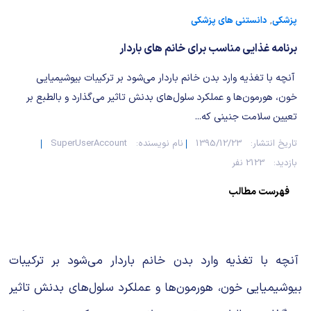
شیمی آلی
دندانپزشکی
رویدادهای ریاضی (کنفرانس و سمینارهای ریاضی)
پزشکی
,
دانستنی های پزشکی
روانپزشکی
صلاح های شیمیایی
برنامه غذایی مناسب برای خانم های باردار
طب سنتی
مطالب جالب شیمی
آنچه با تغذیه وارد بدن خانم باردار می‌شود بر ترکیبات بیوشیمیایی
خون، هورمون‌ها و عملکرد سلول‌های بدنش تاثیر می‌گذارد و بالطبع بر
گیاهان دارویی
بمب های شیمیایی
تعیین سلامت جنینی که...
تاریخ انتشار:
1395/12/23
نام نویسنده:
SuperUserAccount
شیمی عمومی
بازدید:
2123 نفر
شیمی سبز
فهرست مطالب
آنچه با تغذیه وارد بدن خانم باردار می‌شود بر ترکیبات
بیوشیمیایی خون، هورمون‌ها و عملکرد سلول‌های بدنش تاثیر