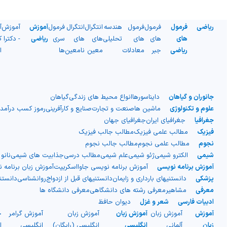
ریاضی
فرمول
فرمول
فرمول
هندسه
انتگرال
انتگرال
فرمول
آموزش
آموزش
آ
های
های
های
تحلیلی
های
های
سری
ریاضی
- دکترا
ک
ریاضی
جبر
معادلات
معین
نامعین
ها
ا
جانوران و گیاهان
دایناسورها
انواع محیط های زندگی
گیاهان
علوم و تکنولوژی
ماشین ها
صنعت و تجارت
صنایع و کارآفرینی
رموز کسب درآمد
جغرافیا
جغرافیای ایران
جغرافیای جهان
فیزیک
مطالب علمی فیزیک
مطالب جالب فیزیک
نجوم
مطالب علمی نجوم
مطالب جالب نجوم
شیمی
الکترو شیمی
ژئو شیمی
علم شیمی
مطالب درسی
جذابیت های شیمی
نانو
آموزش برنامه نویسی
آموزش برنامه نویسی جاوااسکریپت
آموزش زبان برنامه 
پزشکی
دانستنیهای بارداری و زایمان
دانستنیهای قبل از ازدواج
روانشناسی
دانست
معرفی
مشاهیر
معرفی رشته های دانشگاهی
معرفی دانشگاه ها
ادبیات فارسی
شعر و غزل
دیوان حافظ
آموزش
آموزش زبان
آموزش زبان
آموزش زبان
آموزش گرامر
ج
زبان
آلمانی
انگلیسی
انگلیسی (رایگان)
انگلیسی
ا