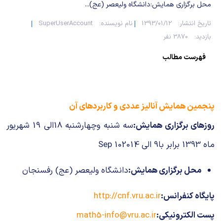
شیمی آلی
دندانپزشکی
رویدادهای ریاضی (کنفرانس و سمینارهای ریاضی)
محل برگزاری همایش:دانشگاه ولیعصر (عج)...
تاریخ انتشار:
1393/01/12
نام نویسنده:
SuperUserAccount
روانپزشکی
صلاح های شیمیایی
بازدید:
3870 نفر
طب سنتی
مطالب جالب شیمی
فهرست مطالب
گیاهان دارویی
بمب های شیمیایی
شیمی عمومی
پنجمين همايش آناليز عددي و کاربردهاي آن
روزهای برگزاری همایش:
سه شنبه وچهارشنبه 18الی 19 شهریور
شیمی سبز
ماه 1393 برابر با9 الی 10
2014 Sep
محل برگزاری همایش:
دانشگاه ولیعصر (عج) رفسنجان
پايگاه کنفرانس:
http://cnf.vru.ac.ir
پست الکترونيکی:
math5-info@vru.ac.ir