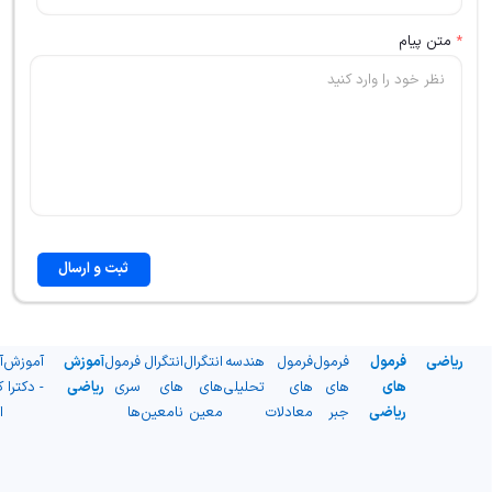
*
متن پیام
ثبت و ارسال
ریاضی
فرمول
فرمول
فرمول
هندسه
انتگرال
انتگرال
فرمول
آموزش
آموزش
آ
های
های
های
تحلیلی
های
های
سری
ریاضی
- دکترا
ک
ریاضی
جبر
معادلات
معین
نامعین
ها
ا