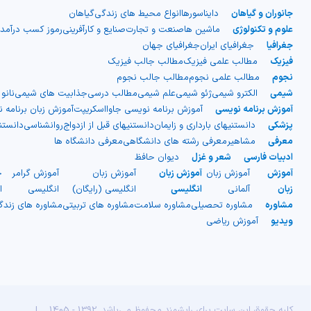
جانوران و گیاهان
دایناسورها
انواع محیط های زندگی
گیاهان
علوم و تکنولوژی
ماشین ها
صنعت و تجارت
صنایع و کارآفرینی
رموز کسب درآمد
جغرافیا
جغرافیای ایران
جغرافیای جهان
فیزیک
مطالب علمی فیزیک
مطالب جالب فیزیک
نجوم
مطالب علمی نجوم
مطالب جالب نجوم
شیمی
الکترو شیمی
ژئو شیمی
علم شیمی
مطالب درسی
جذابیت های شیمی
نانو
آموزش برنامه نویسی
آموزش برنامه نویسی جاوااسکریپت
آموزش زبان برنامه 
پزشکی
دانستنیهای بارداری و زایمان
دانستنیهای قبل از ازدواج
روانشناسی
دانست
معرفی
مشاهیر
معرفی رشته های دانشگاهی
معرفی دانشگاه ها
ادبیات فارسی
شعر و غزل
دیوان حافظ
آموزش
آموزش زبان
آموزش زبان
آموزش زبان
آموزش گرامر
ج
زبان
آلمانی
انگلیسی
انگلیسی (رایگان)
انگلیسی
ا
مشاوره
مشاوره تحصیلی
مشاوره سلامت
مشاوره های تربیتی
مشاوره های زند
ویدیو
آموزش ریاضی
کلیه حقوق این سایت برای رایشمند محفوظ می‌باشد. 1392 - 1405
|