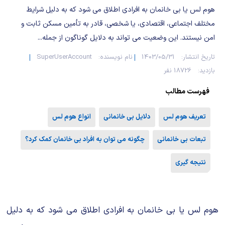
شیمی آلی
دندانپزشکی
رویدادهای ریاضی (کنفرانس و سمینارهای ریاضی)
هوم لس یا بی خانمان به افرادی اطلاق می شود که به دلیل شرایط
مختلف اجتماعی، اقتصادی، یا شخصی، قادر به تأمین مسکن ثابت و
روانپزشکی
صلاح های شیمیایی
امن نیستند. این وضعیت می تواند به دلایل گوناگون از جمله...
طب سنتی
مطالب جالب شیمی
تاریخ انتشار:
1403/05/31
نام نویسنده:
SuperUserAccount
بازدید:
18726 نفر
گیاهان دارویی
بمب های شیمیایی
فهرست مطالب
شیمی عمومی
تعریف هوم لس
دلایل بی خانمانی
انواع هوم لس
شیمی سبز
تبعات بی خانمانی
چگونه می توان به افراد بی خانمان کمک کرد؟
نتیجه گیری
هوم لس یا بی خانمان به افرادی اطلاق می شود که به دلیل