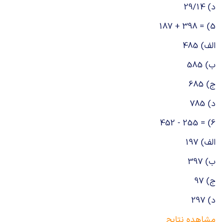
د) 29/14
5) = 398 + 187
الف) 485
ب) 585
ج) 685
د) 785
6) = 255 - 452
الف) 197
ب) 397
ج) 97
د) 297
مشاهده نتایج