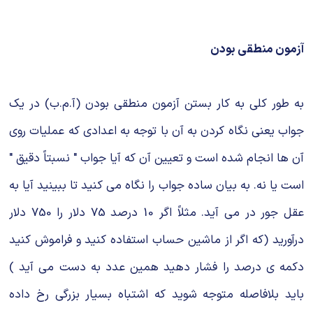
شیمی آلی
دندانپزشکی
رویدادهای ریاضی (کنفرانس و سمینارهای ریاضی)
روانپزشکی
صلاح های شیمیایی
آزمون منطقی بودن
طب سنتی
مطالب جالب شیمی
به طور کلی به کار بستن آزمون منطقی بودن (آ.م.ب) در یک
گیاهان دارویی
بمب های شیمیایی
جواب یعنی نگاه کردن به آن با توجه به اعدادی که عملیات روی
شیمی عمومی
آن ها انجام شده است و تعیین آن که آیا جواب " نسبتاً دقیق "
شیمی سبز
است یا نه. به بیان ساده جواب را نگاه می کنید تا ببینید آیا به
عقل جور در می آید. مثلاً اگر 10 درصد 75 دلار را 750 دلار
درآورید (که اگر از ماشین حساب استفاده کنید و فراموش کنید
دکمه ی درصد را فشار دهید همین عدد به دست می آید )
باید بلافاصله متوجه شوید که اشتباه بسیار بزرگی رخ داده