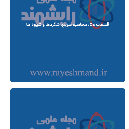
قسمت 50: محاسبه سریع: شگردها و شیوه ها