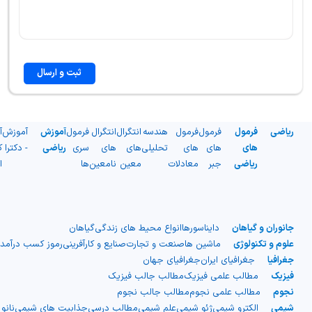
ثبت و ارسال
ریاضی
فرمول
فرمول
فرمول
هندسه
انتگرال
انتگرال
فرمول
آموزش
آموزش
آ
های
های
های
تحلیلی
های
های
سری
ریاضی
- دکترا
ک
ریاضی
جبر
معادلات
معین
نامعین
ها
ا
جانوران و گیاهان
دایناسورها
انواع محیط های زندگی
گیاهان
علوم و تکنولوژی
ماشین ها
صنعت و تجارت
صنایع و کارآفرینی
رموز کسب درآمد
جغرافیا
جغرافیای ایران
جغرافیای جهان
فیزیک
مطالب علمی فیزیک
مطالب جالب فیزیک
نجوم
مطالب علمی نجوم
مطالب جالب نجوم
شیمی
الکترو شیمی
ژئو شیمی
علم شیمی
مطالب درسی
جذابیت های شیمی
نانو