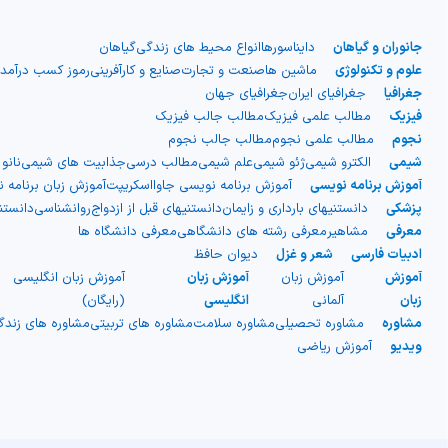
جانوران و گیاهان
دایناسورها
انواع محیط های زندگی
گیاهان
علوم و تکنولوژی
ماشین ها
صنعت و تجارت
صنایع و کارآفرینی
رموز کسب درآمد
جغرافیا
جغرافیای ایران
جغرافیای جهان
فیزیک
مطالب علمی فیزیک
مطالب جالب فیزیک
نجوم
مطالب علمی نجوم
مطالب جالب نجوم
شیمی
الکترو شیمی
ژئو شیمی
علم شیمی
مطالب درسی
جذابیت های شیمی
نانو
آموزش برنامه نویسی
آموزش برنامه نویسی جاوااسکریپت
آموزش زبان برنامه 
پزشکی
دانستنیهای بارداری و زایمان
دانستنیهای قبل از ازدواج
روانشناسی
دانست
معرفی
مشاهیر
معرفی رشته های دانشگاهی
معرفی دانشگاه ها
ادبیات فارسی
شعر و غزل
دیوان حافظ
آموزش
آموزش زبان
آموزش زبان
آموزش زبان انگلیسی
زبان
آلمانی
انگلیسی
(رایگان)
مشاوره
مشاوره تحصیلی
مشاوره سلامت
مشاوره های تربیتی
مشاوره های زند
ویدیو
آموزش ریاضی