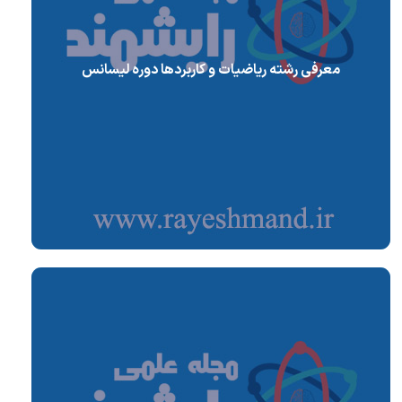
معرفی رشته ریاضیات و کاربردها دوره لیسانس