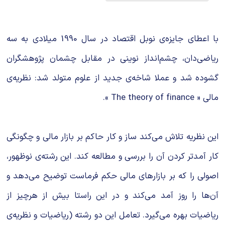
شیمی آلی
دندانپزشکی
رویدادهای ریاضی (کنفرانس و سمینارهای ریاضی)
روانپزشکی
صلاح های شیمیایی
با اعطای جایزه‌ی نوبل اقتصاد در سال 1990 میلادی به سه
طب سنتی
مطالب جالب شیمی
ریاضی‌دان، چشم‌انداز نوینی در مقابل چشمان پژوهشگران
گشوده شد و عملا شاخه‌ی جدید از علوم متولد شد: نظریه‌ی
گیاهان دارویی
بمب های شیمیایی
مالی « The theory of finance ».
شیمی عمومی
شیمی سبز
این نظریه تلاش می‌كند ساز و كار حاكم بر بازار مالی و چگونگی
كار ‌آمد‌تر كردن آن را بررسی و مطالعه كند. این رشته‌ی نو‌ظهور،
اصولی را كه بر بازارهای مالی حكم‌ فرماست توضیح می‌‌دهد و
آن‌ها را روز آمد می‌كند و در این راستا بیش از هرچیز از
ریاضیات بهره می‌گیرد. تعامل این دو رشته (ریاضیات و نظریه‌ی