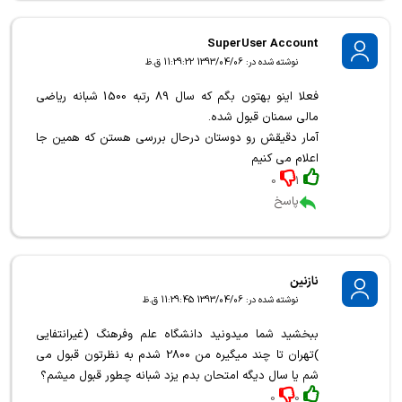
SuperUser Account
نوشته شده در: 1393/04/06 11:29:22 ق.ظ
فعلا اینو بهتون بگم که سال 89 رتبه 1500 شبانه ریاضی
مالی سمنان قبول شده.
آمار دقیقش رو دوستان درحال بررسی هستن که همین جا
اعلام می کنیم
0
1
پاسخ
نازنین
نوشته شده در: 1393/04/06 11:29:45 ق.ظ
ببخشید شما میدونید دانشگاه علم وفرهنگ (غیرانتفایی
)تهران تا چند میگیره من 2800 شدم به نظرتون قبول می
شم یا سال دیگه امتحان بدم یزد شبانه چطور قبول میشم؟
0
0