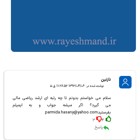
نازنین
نوشته شده در: 1393/04/06 11:28:52 ق.ظ
سلام می خواستم بدونم تا چه رتبه ای ارشد ریاضی مالی
می گیرد؟ اگر میشه جواب و به ایمیلم
بفرستیدparmida.hasany@yahoo.com
3
4
پاسخ