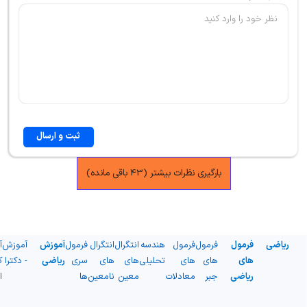
ثبت و ارسال
بارگیری نظرات بیشتر (43 باقی مانده)
ریاضی
فرمول
فرمول
فرمول
هندسه
انتگرال
انتگرال
فرمول
آموزش
آموزش
آ
های
های
های
تحلیلی
های
های
سری
ریاضی
- دکترا
ک
ریاضی
جبر
معادلات
معین
نامعین
ها
ا