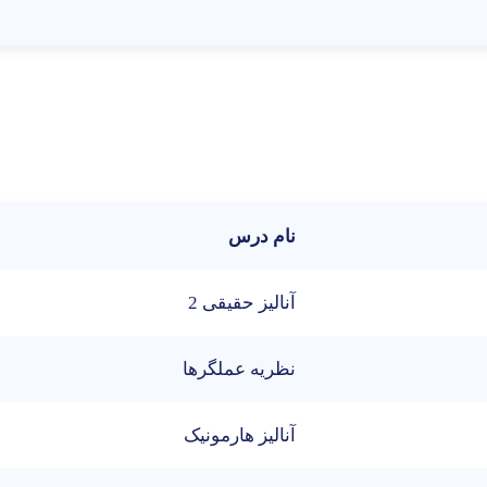
نام درس
آناليز حقيقی 2
نظريه عملگرها
آناليز هارمونيک