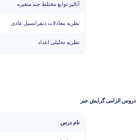
آناليز توابع مختلط چند متغيره
نظريه معادلات ديفرانسيل عادی
نظريه تحليلی اعداد
دروس الزامی گرایش جبر
نام درس