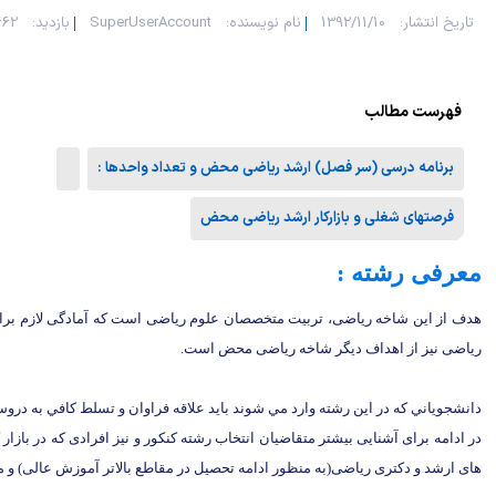
تاریخ انتشار:
1392/11/10
نام نویسنده:
SuperUserAccount
بازدید:
6662 
فهرست مطالب
برنامه درسی (سر فصل) ارشد ریاضی محض و تعداد واحدها :
فرصتهای شغلی و بازارکار ارشد ریاضی محض
معرفی رشته :
هدف از این شاخه ریاضی، تربیت متخصصان علوم ریاضی است که آمادگی لازم برای 
ریاضی نیز از اهداف دیگر شاخه ریاضی محض است.
دانشجوياني که در اين رشته وارد مي شوند بايد علاقه فراوان و تسلط کافي به دروس کمّي به خصوص
در ادامه برای آشنایی بیشتر متقاضیان انتخاب رشته کنکور و نیز افرادی که در با
های ارشد و دکتری ریاضی(به منظور ادامه تحصیل در مقاطع بالاتر آموزش عالی) و 