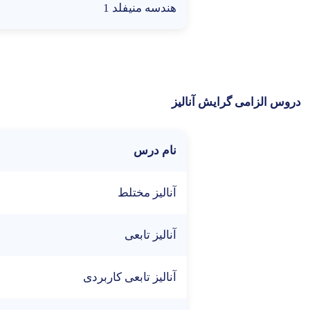
هندسه منيفلد 1
دروس الزامی گرایش آنالیز
نام درس
آناليز مختلط
آناليز تابعی
آناليز تابعی کاربردی