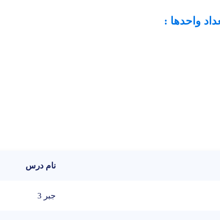
اد واحدها
:
نام درس
جبر 3