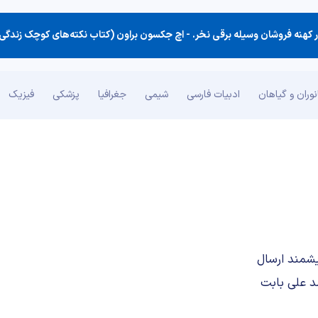
 كهنه فروشان وسیله برقی نخر. -
اچ جکسون براون (کتاب نکته‌های کوچک زندگی
وران و گیاهان
ادبیات فارسی
شیمی
جغرافیا
پزشکی
فیزیک
شمند ارسال
د علی بابت