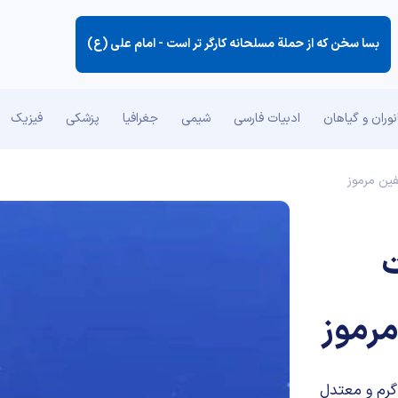
بسا سخن كه از حملة مسلحانه كارگر تر است -
امام علی (ع)
وران و گیاهان
ادبیات فارسی
شیمی
جغرافیا
پزشکی
فیزیک
قیقت
مرموز
گرم و معتدل