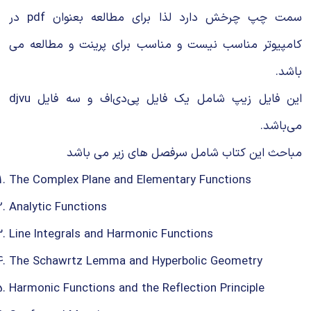
شیمی آلی
دندانپزشکی
رویدادهای ریاضی (کنفرانس و سمینارهای ریاضی)
سمت چپ چرخش دارد لذا برای مطالعه بعنوان pdf در
روانپزشکی
صلاح های شیمیایی
کامپیوتر مناسب نیست و مناسب برای پرینت و مطالعه می
باشد.
طب سنتی
مطالب جالب شیمی
این فایل زیپ شامل یک فایل پی‌دی‌اف و سه فایل djvu
گیاهان دارویی
بمب های شیمیایی
می‌باشد.
شیمی عمومی
مباحث این کتاب شامل سرفصل های زیر می باشد
The Complex Plane and Elementary Functions
شیمی سبز
Analytic Functions
Line Integrals and Harmonic Functions
The Schawrtz Lemma and Hyperbolic Geometry
Harmonic Functions and the Reflection Principle