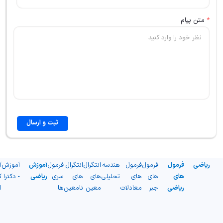
*
متن پیام
ثبت و ارسال
ریاضی
فرمول
فرمول
فرمول
هندسه
انتگرال
انتگرال
فرمول
آموزش
آموزش
آ
های
های
های
تحلیلی
های
های
سری
ریاضی
- دکترا
ک
ریاضی
جبر
معادلات
معین
نامعین
ها
ا