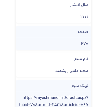
سال انتشار
2001
صفحه
478
نام منبع
مجله علمی رایشمند
لینک منبع
https://rayeshmand.ir/Default.aspx?
tabid=78&artmid=2531&articleid=595