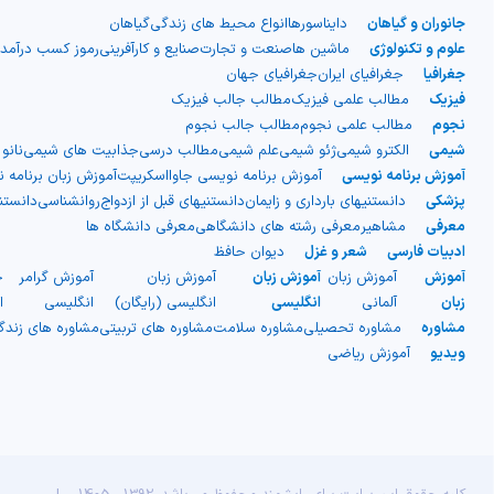
جانوران و گیاهان
دایناسورها
انواع محیط های زندگی
گیاهان
علوم و تکنولوژی
ماشین ها
صنعت و تجارت
صنایع و کارآفرینی
رموز کسب درآمد
جغرافیا
جغرافیای ایران
جغرافیای جهان
فیزیک
مطالب علمی فیزیک
مطالب جالب فیزیک
نجوم
مطالب علمی نجوم
مطالب جالب نجوم
شیمی
الکترو شیمی
ژئو شیمی
علم شیمی
مطالب درسی
جذابیت های شیمی
نانو
آموزش برنامه نویسی
آموزش برنامه نویسی جاوااسکریپت
آموزش زبان برنامه 
پزشکی
دانستنیهای بارداری و زایمان
دانستنیهای قبل از ازدواج
روانشناسی
دانست
معرفی
مشاهیر
معرفی رشته های دانشگاهی
معرفی دانشگاه ها
ادبیات فارسی
شعر و غزل
دیوان حافظ
آموزش
آموزش زبان
آموزش زبان
آموزش زبان
آموزش گرامر
ج
زبان
آلمانی
انگلیسی
انگلیسی (رایگان)
انگلیسی
ا
مشاوره
مشاوره تحصیلی
مشاوره سلامت
مشاوره های تربیتی
مشاوره های زند
ویدیو
آموزش ریاضی