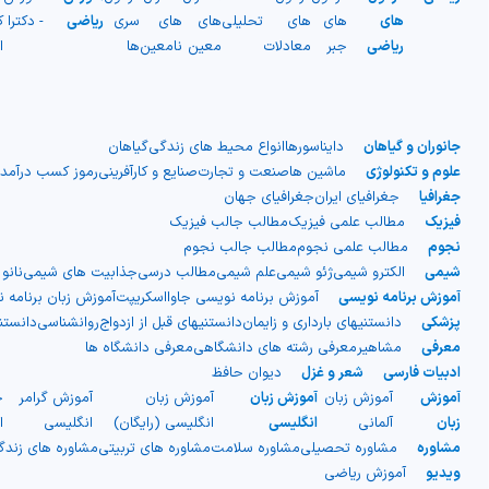
شیمی آلی
دندانپزشکی
رویدادهای ریاضی (کنفرانس و سمینارهای ریاضی)
های
های
های
تحلیلی
های
های
سری
ریاضی
- دکترا
ک
ریاضی
جبر
معادلات
معین
نامعین
ها
ا
روانپزشکی
صلاح های شیمیایی
طب سنتی
مطالب جالب شیمی
جانوران و گیاهان
دایناسورها
انواع محیط های زندگی
گیاهان
گیاهان دارویی
بمب های شیمیایی
علوم و تکنولوژی
ماشین ها
صنعت و تجارت
صنایع و کارآفرینی
رموز کسب درآمد
جغرافیا
جغرافیای ایران
جغرافیای جهان
فیزیک
مطالب علمی فیزیک
مطالب جالب فیزیک
شیمی عمومی
نجوم
مطالب علمی نجوم
مطالب جالب نجوم
شیمی
الکترو شیمی
ژئو شیمی
علم شیمی
مطالب درسی
جذابیت های شیمی
نانو
شیمی سبز
آموزش برنامه نویسی
آموزش برنامه نویسی جاوااسکریپت
آموزش زبان برنامه 
پزشکی
دانستنیهای بارداری و زایمان
دانستنیهای قبل از ازدواج
روانشناسی
دانست
معرفی
مشاهیر
معرفی رشته های دانشگاهی
معرفی دانشگاه ها
ادبیات فارسی
شعر و غزل
دیوان حافظ
آموزش
آموزش زبان
آموزش زبان
آموزش زبان
آموزش گرامر
ج
زبان
آلمانی
انگلیسی
انگلیسی (رایگان)
انگلیسی
ا
مشاوره
مشاوره تحصیلی
مشاوره سلامت
مشاوره های تربیتی
مشاوره های زند
ویدیو
آموزش ریاضی