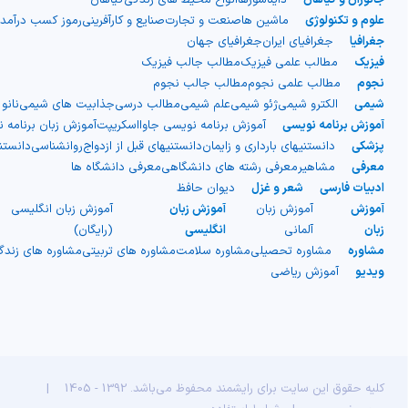
شیمی آلی
دندانپزشکی
رویدادهای ریاضی (کنفرانس و سمینارهای ریاضی)
علوم و تکنولوژی
ماشین ها
صنعت و تجارت
صنایع و کارآفرینی
رموز کسب درآمد
جغرافیا
جغرافیای ایران
جغرافیای جهان
روانپزشکی
صلاح های شیمیایی
فیزیک
مطالب علمی فیزیک
مطالب جالب فیزیک
نجوم
مطالب علمی نجوم
مطالب جالب نجوم
طب سنتی
مطالب جالب شیمی
شیمی
الکترو شیمی
ژئو شیمی
علم شیمی
مطالب درسی
جذابیت های شیمی
نانو
آموزش برنامه نویسی
آموزش برنامه نویسی جاوااسکریپت
آموزش زبان برنامه 
گیاهان دارویی
بمب های شیمیایی
پزشکی
دانستنیهای بارداری و زایمان
دانستنیهای قبل از ازدواج
روانشناسی
دانست
معرفی
مشاهیر
معرفی رشته های دانشگاهی
معرفی دانشگاه ها
ادبیات فارسی
شعر و غزل
دیوان حافظ
شیمی عمومی
آموزش
آموزش زبان
آموزش زبان
آموزش زبان انگلیسی
زبان
آلمانی
انگلیسی
(رایگان)
شیمی سبز
مشاوره
مشاوره تحصیلی
مشاوره سلامت
مشاوره های تربیتی
مشاوره های زند
ویدیو
آموزش ریاضی
کلیه حقوق این سایت برای رایشمند محفوظ می‌باشد. 1392 - 1405
|