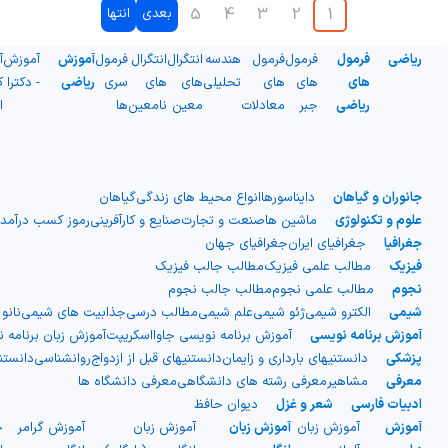
5
4
3
2
1
بعدی
انتها
ریاضی
فرمول
فرمول
فرمول
هندسه
انتگرال
انتگرال
فرمول
آموزش
آموزش
آ
های
های
های
تحلیلی
های
های
سری
ریاضی
- دکترا
ک
ریاضی
جبر
معادلات
معین
نامعین
ها
ا
جانوران و گیاهان
دایناسورها
انواع محیط های زندگی
گیاهان
علوم و تکنولوژی
ماشین ها
صنعت و تجارت
صنایع و کارآفرینی
رموز کسب درآمد
جغرافیا
جغرافیای ایران
جغرافیای جهان
فیزیک
مطالب علمی فیزیک
مطالب جالب فیزیک
نجوم
مطالب علمی نجوم
مطالب جالب نجوم
شیمی
الکترو شیمی
ژئو شیمی
علم شیمی
مطالب درسی
جذابیت های شیمی
نانو
آموزش برنامه نویسی
آموزش برنامه نویسی جاوااسکریپت
آموزش زبان برنامه 
پزشکی
دانستنیهای بارداری و زایمان
دانستنیهای قبل از ازدواج
روانشناسی
دانست
معرفی
مشاهیر
معرفی رشته های دانشگاهی
معرفی دانشگاه ها
ادبیات فارسی
شعر و غزل
دیوان حافظ
آموزش
آموزش زبان
آموزش زبان
آموزش زبان
آموزش گرامر
ج